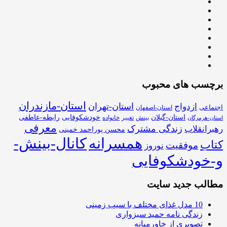
برچسب های محبوب
استان-مازندران
استان-تهران
ازدواج
اجتماعی
استان-اصفهان
استان-گیلان
خودشکوفایی
رابطه-عاطفی
بینش
تغییر
خانواده
استان-هرمزگان
معرفی
زندگی مشترک
رهبرانقلاب
محسن پوراحمد خمینی
همسرانه
کانال-بینش-
کتاب
موفقیت
نوروز
و-خودشکوفایی
مطالب جدید سایت
10 مدل غذای مختلف با سیب زمینی
زندگی نامه حمید سبزواری
تصویری از خاورمیانه