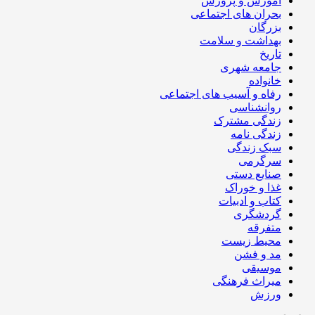
آموزش و پرورش
بحران های اجتماعی
بزرگان
بهداشت و سلامت
تاریخ
جامعه شهری
خانواده
رفاه و آسیب های اجتماعی
روانشناسی
زندگی مشترک
زندگی نامه
سبک زندگی
سرگرمی
صنایع دستی
غذا و خوراک
کتاب و ادبیات
گردشگری
متفرقه
محیط زیست
مد و فشن
موسیقی
میراث فرهنگی
ورزش