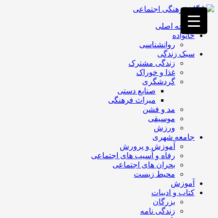
فصد
خون
صفحه اصلی
غرب
خانواده
تهران
روانشناسی
خشکشویی
سبک زندگی
تصفیه
زندگی مشترک
آب
غذا و خوراک
جرثقیل
گردشگری
برقی
a>
صنایع دستی
طراحی
میراث فرهنگی
سایت
مد و فشن
vip
موسیقی
امداد
ورزش
باتری
جامعه شهری
تهران
آموزش و پرورش
رفاه و آسیب های اجتماعی
بحران های اجتماعی
محیط زیست
آموزش
کتاب و ادبیات
بزرگان
زندگی نامه