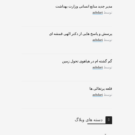
مدیر جدید منابع انسانی وزارت بهداشت
توسط
azhdari
پرسش و پاسخ هایی از دکتر الهی قمشه ای
توسط
azhdari
گم گشته ام در هیاهوی تحول زمین
توسط
azhdari
قلعه پرتغالی ها
توسط
azhdari
دسته های وبلاگ