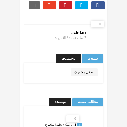
0
azhdari
7 سال قبل / 613
بازدید
دسته‌ها
برچسب‌ها
زندگی مشترک
مطالب مشابه
نویسنده
0
1
امام سجّاد عليه‌السلام ح