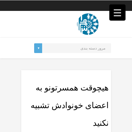
فصد
خون
غرب
تهران
خشکشویی
تصفیه
آب
جرثقیل
برقی
a>
طراحی
سایت
vip
امداد
هیچوقت همسرتونو به
باتری
تهران
اعضای خونوادش تشبیه
نکنید