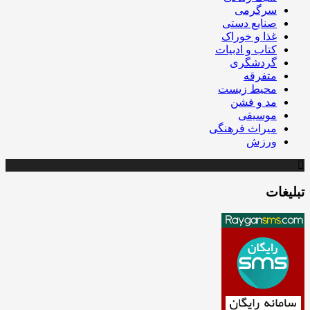
سرگرمی
صنایع دستی
غذا و خوراک
کتاب و ادبیات
گردشگری
متفرقه
محیط زیست
مد و فشن
موسیقی
میراث فرهنگی
ورزش
تبلیغات