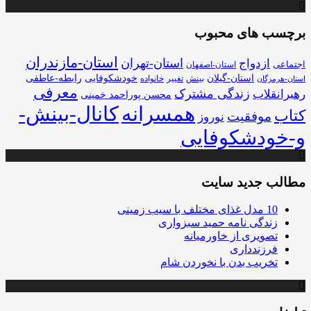
برچسب های محبوب
استان-مازندران
استان-تهران
ازدواج
اجتماعی
استان-اصفهان
استان-گیلان
خودشکوفایی
رابطه-عاطفی
بینش
تغییر
خانواده
استان-هرمزگان
معرفی
زندگی مشترک
رهبرانقلاب
محسن پوراحمد خمینی
همسرانه
کانال-بینش-
کتاب
موفقیت
نوروز
و-خودشکوفایی
مطالب جدید سایت
10 مدل غذای مختلف با سیب زمینی
زندگی نامه حمید سبزواری
تصویری از خاورمیانه
فرزندداری
تخریب بدن با نخوردن شام