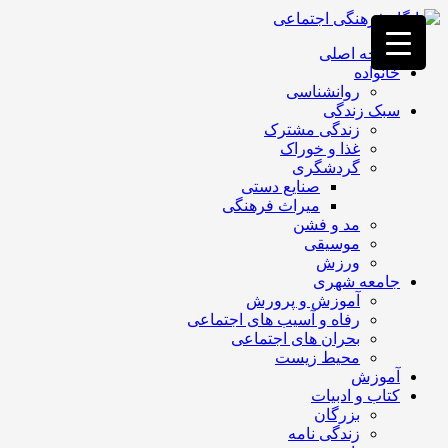
فصد
خون
صفحه اصلی
غرب
خانواده
تهران
روانشناسی
خشکشویی
سبک زندگی
تصفیه
زندگی مشترک
آب
غذا و خوراک
جرثقیل
گردشگری
برقی
a>
صنایع دستی
طراحی
میراث فرهنگی
سایت
مد و فشن
vip
موسیقی
امداد
ورزش
باتری
جامعه شهری
تهران
آموزش و پرورش
رفاه و آسیب های اجتماعی
بحران های اجتماعی
محیط زیست
آموزش
کتاب و ادبیات
بزرگان
زندگی نامه