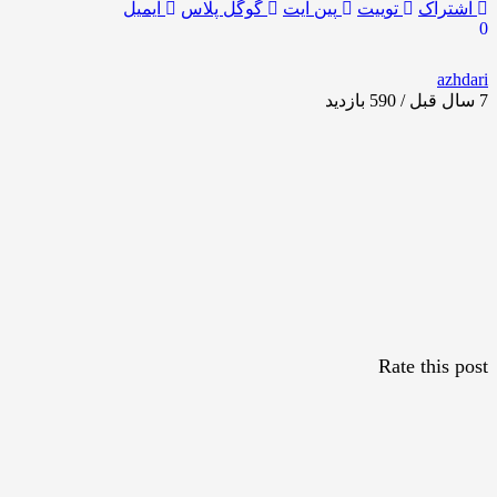
اشتراک
توییت
پین ایت
گوگل‌ پلاس
ایمیل
0
azhdari
7 سال قبل / 590
بازدید
Rate this post