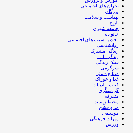
آموزش و پرورش
بحران های اجتماعی
بزرگان
بهداشت و سلامت
تاریخ
جامعه شهری
خانواده
رفاه و آسیب های اجتماعی
روانشناسی
زندگی مشترک
زندگی نامه
سبک زندگی
سرگرمی
صنایع دستی
غذا و خوراک
کتاب و ادبیات
گردشگری
متفرقه
محیط زیست
مد و فشن
موسیقی
میراث فرهنگی
ورزش