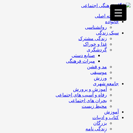
فصد
خون
صفحه اصلی
غرب
خانواده
تهران
روانشناسی
خشکشویی
سبک زندگی
تصفیه
زندگی مشترک
آب
غذا و خوراک
جرثقیل
گردشگری
برقی
a>
صنایع دستی
طراحی
میراث فرهنگی
سایت
مد و فشن
vip
موسیقی
امداد
ورزش
باتری
جامعه شهری
تهران
آموزش و پرورش
رفاه و آسیب های اجتماعی
بحران های اجتماعی
محیط زیست
آموزش
کتاب و ادبیات
بزرگان
زندگی نامه