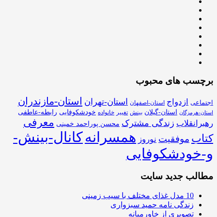
برچسب های محبوب
استان-مازندران
استان-تهران
ازدواج
اجتماعی
استان-اصفهان
استان-گیلان
خودشکوفایی
رابطه-عاطفی
بینش
تغییر
خانواده
استان-هرمزگان
معرفی
زندگی مشترک
رهبرانقلاب
محسن پوراحمد خمینی
همسرانه
کانال-بینش-
کتاب
موفقیت
نوروز
و-خودشکوفایی
مطالب جدید سایت
10 مدل غذای مختلف با سیب زمینی
زندگی نامه حمید سبزواری
تصویری از خاورمیانه