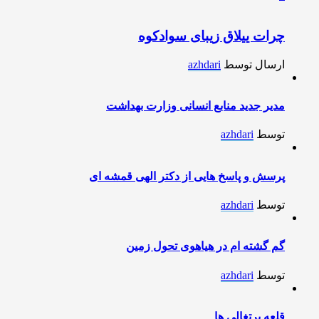
چرات ییلاق زیبای سوادکوه
ارسال توسط
azhdari
مدیر جدید منابع انسانی وزارت بهداشت
توسط
azhdari
پرسش و پاسخ هایی از دکتر الهی قمشه ای
توسط
azhdari
گم گشته ام در هیاهوی تحول زمین
توسط
azhdari
قلعه پرتغالی ها