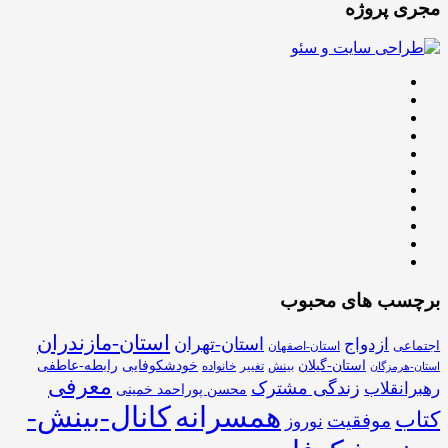
مجری پروژه
برچسب های محبوب
استان-مازندران
استان-تهران
ازدواج
اجتماعی
استان-اصفهان
استان-گیلان
خودشکوفایی
رابطه-عاطفی
بینش
تغییر
خانواده
استان-هرمزگان
معرفی
زندگی مشترک
رهبرانقلاب
محسن پوراحمد خمینی
همسرانه
کانال-بینش-
کتاب
موفقیت
نوروز