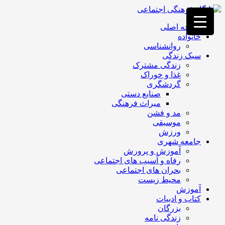
فصد
خون
صفحه اصلی
غرب
خانواده
تهران
روانشناسی
خشکشویی
سبک زندگی
تصفیه
زندگی مشترک
آب
غذا و خوراک
جرثقیل
گردشگری
برقی
a>
صنایع دستی
طراحی
میراث فرهنگی
سایت
مد و فشن
vip
موسیقی
امداد
ورزش
باتری
جامعه شهری
تهران
آموزش و پرورش
رفاه و آسیب های اجتماعی
بحران های اجتماعی
محیط زیست
آموزش
کتاب و ادبیات
بزرگان
زندگی نامه