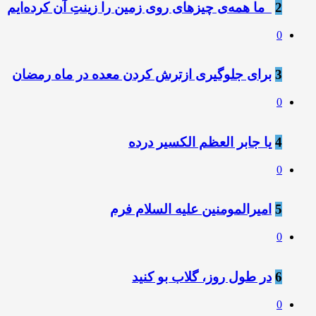
2
️ ️ ما همه‌ی چیزهای روی زمین را زینتِ آن کرده‌ایم
0
3
برای جلوگیری ازترش کردن معده در ماه رمضان
0
4
یا جابر العظم الکسیر درده
0
5
امیرالمومنین علیه السلام فرم
0
6
در طول روز، گلاب بو کنید
0