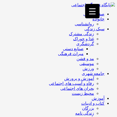
فصد
خون
صفحه اصلی
غرب
خانواده
تهران
روانشناسی
خشکشویی
سبک زندگی
تصفیه
زندگی مشترک
آب
غذا و خوراک
جرثقیل
گردشگری
برقی
a>
صنایع دستی
طراحی
میراث فرهنگی
سایت
مد و فشن
vip
موسیقی
امداد
ورزش
باتری
جامعه شهری
تهران
آموزش و پرورش
رفاه و آسیب های اجتماعی
بحران های اجتماعی
محیط زیست
آموزش
کتاب و ادبیات
بزرگان
زندگی نامه