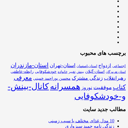
برچسب های محبوب
استان-مازندران
استان-تهران
ازدواج
اجتماعی
استان-اصفهان
استان-گیلان
خودشکوفایی
رابطه-عاطفی
بینش
تغییر
خانواده
استان-هرمزگان
معرفی
زندگی مشترک
رهبرانقلاب
محسن پوراحمد خمینی
همسرانه
کانال-بینش-
کتاب
موفقیت
نوروز
و-خودشکوفایی
مطالب جدید سایت
10 مدل غذای مختلف با سیب زمینی
زندگی نامه حمید سبزواری