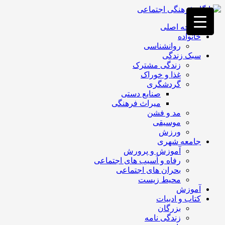
فصد
خون
صفحه اصلی
غرب
خانواده
تهران
روانشناسی
خشکشویی
سبک زندگی
تصفیه
زندگی مشترک
آب
غذا و خوراک
جرثقیل
گردشگری
برقی
a>
صنایع دستی
طراحی
میراث فرهنگی
سایت
مد و فشن
vip
موسیقی
امداد
ورزش
باتری
جامعه شهری
تهران
آموزش و پرورش
رفاه و آسیب های اجتماعی
بحران های اجتماعی
محیط زیست
آموزش
کتاب و ادبیات
بزرگان
زندگی نامه