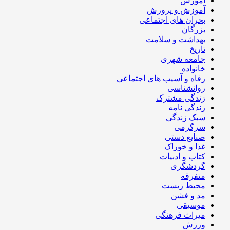
آموزش
آموزش و پرورش
بحران های اجتماعی
بزرگان
بهداشت و سلامت
تاریخ
جامعه شهری
خانواده
رفاه و آسیب های اجتماعی
روانشناسی
زندگی مشترک
زندگی نامه
سبک زندگی
سرگرمی
صنایع دستی
غذا و خوراک
کتاب و ادبیات
گردشگری
متفرقه
محیط زیست
مد و فشن
موسیقی
میراث فرهنگی
ورزش