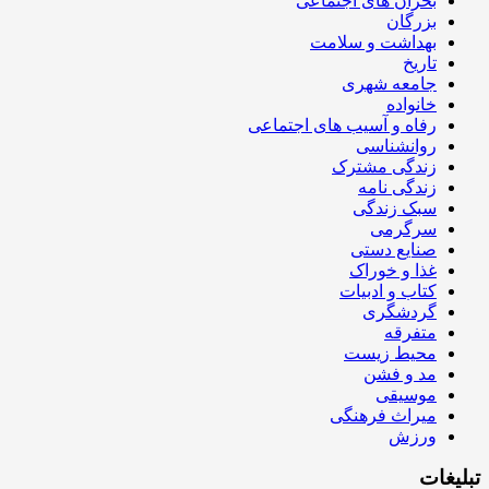
بحران های اجتماعی
بزرگان
بهداشت و سلامت
تاریخ
جامعه شهری
خانواده
رفاه و آسیب های اجتماعی
روانشناسی
زندگی مشترک
زندگی نامه
سبک زندگی
سرگرمی
صنایع دستی
غذا و خوراک
کتاب و ادبیات
گردشگری
متفرقه
محیط زیست
مد و فشن
موسیقی
میراث فرهنگی
ورزش
تبلیغات