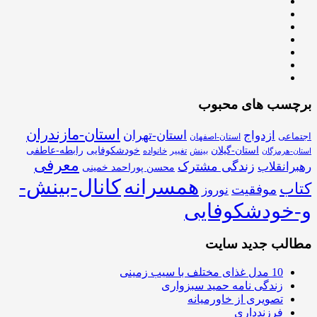
برچسب های محبوب
استان-مازندران
استان-تهران
ازدواج
اجتماعی
استان-اصفهان
استان-گیلان
خودشکوفایی
رابطه-عاطفی
بینش
تغییر
خانواده
استان-هرمزگان
معرفی
زندگی مشترک
رهبرانقلاب
محسن پوراحمد خمینی
همسرانه
کانال-بینش-
کتاب
موفقیت
نوروز
و-خودشکوفایی
مطالب جدید سایت
10 مدل غذای مختلف با سیب زمینی
زندگی نامه حمید سبزواری
تصویری از خاورمیانه
فرزندداری