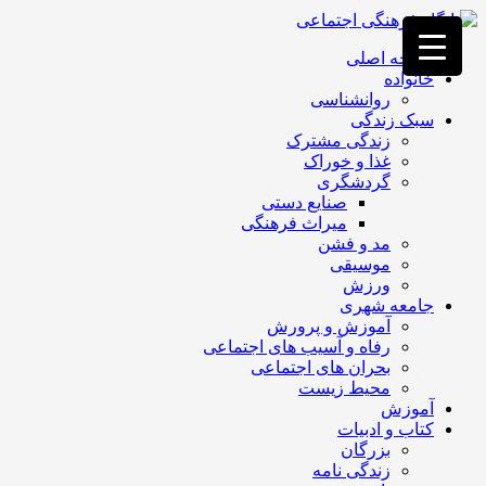
فصد
خون
صفحه اصلی
غرب
خانواده
تهران
روانشناسی
خشکشویی
سبک زندگی
تصفیه
زندگی مشترک
آب
غذا و خوراک
جرثقیل
گردشگری
برقی
a>
صنایع دستی
طراحی
میراث فرهنگی
سایت
مد و فشن
vip
موسیقی
امداد
ورزش
باتری
جامعه شهری
تهران
آموزش و پرورش
رفاه و آسیب های اجتماعی
بحران های اجتماعی
محیط زیست
آموزش
کتاب و ادبیات
بزرگان
زندگی نامه