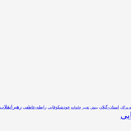
رهبرانقلاب
استان-گیلان
خودشکوفایی
رابطه-عاطفی
بینش
تغییر
خانواده
رمزگان
یی