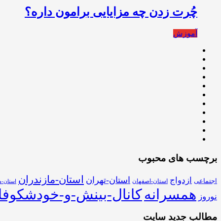
چُرت زدن چه مزایایی برامون داره؟
آموزش
برچسب های محبوب
استان-مازندران
استان-تهران
ازدواج
اجتماعی
استان-اصفهان
استان-ه
همسرانه
کانال-بینش-و-خودشکوفا
نوروز
مطالب جدید سایت