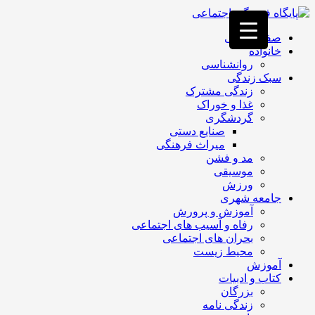
فصد
خون
صفحه اصلی
غرب
خانواده
تهران
روانشناسی
خشکشویی
سبک زندگی
تصفیه
زندگی مشترک
آب
غذا و خوراک
جرثقیل
گردشگری
برقی
a>
صنایع دستی
طراحی
میراث فرهنگی
سایت
مد و فشن
vip
موسیقی
امداد
ورزش
باتری
جامعه شهری
تهران
آموزش و پرورش
رفاه و آسیب های اجتماعی
بحران های اجتماعی
محیط زیست
آموزش
کتاب و ادبیات
بزرگان
زندگی نامه