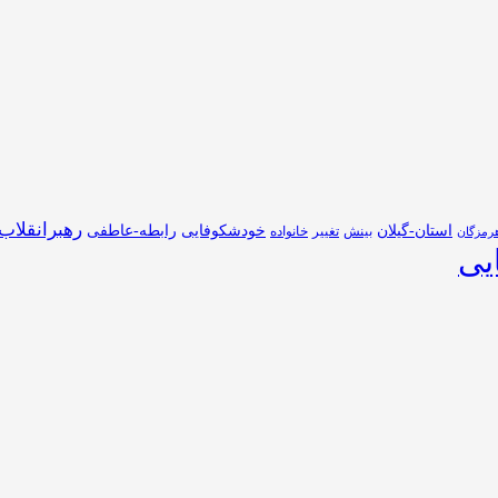
رهبرانقلاب
استان-گیلان
خودشکوفایی
رابطه-عاطفی
بینش
تغییر
خانواده
رمزگان
یی