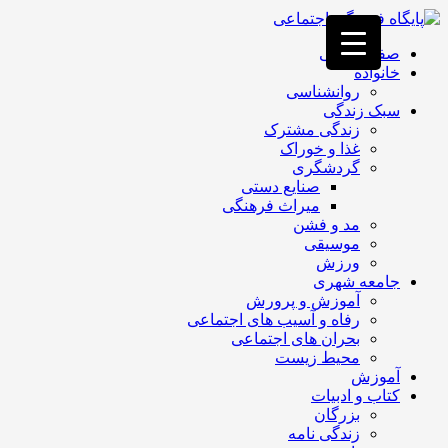
فصد
خون
صفحه اصلی
غرب
خانواده
تهران
روانشناسی
خشکشویی
سبک زندگی
تصفیه
زندگی مشترک
آب
غذا و خوراک
جرثقیل
گردشگری
برقی
a>
صنایع دستی
طراحی
میراث فرهنگی
سایت
مد و فشن
vip
موسیقی
امداد
ورزش
باتری
جامعه شهری
تهران
آموزش و پرورش
رفاه و آسیب های اجتماعی
بحران های اجتماعی
محیط زیست
آموزش
کتاب و ادبیات
بزرگان
زندگی نامه