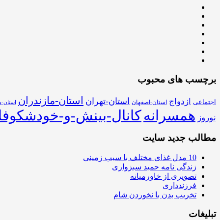
برچسب های محبوب
استان-مازندران
استان-تهران
ازدواج
اجتماعی
استان-اصفهان
استان-ه
همسرانه
کانال-بینش-و-خودشکوفا
نوروز
مطالب جدید سایت
10 مدل غذای مختلف با سیب زمینی
زندگی نامه حمید سبزواری
تصویری از خاورمیانه
فرزندداری
تخریب بدن با نخوردن شام
تبلیغات