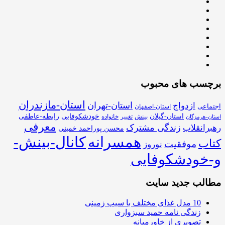
برچسب های محبوب
استان-مازندران
استان-تهران
ازدواج
اجتماعی
استان-اصفهان
استان-گیلان
خودشکوفایی
رابطه-عاطفی
بینش
تغییر
خانواده
استان-هرمزگان
معرفی
زندگی مشترک
رهبرانقلاب
محسن پوراحمد خمینی
همسرانه
کانال-بینش-
کتاب
موفقیت
نوروز
و-خودشکوفایی
مطالب جدید سایت
10 مدل غذای مختلف با سیب زمینی
زندگی نامه حمید سبزواری
تصویری از خاورمیانه