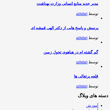
مدیر جدید منابع انسانی وزارت بهداشت
توسط
azhdari
پرسش و پاسخ هایی از دکتر الهی قمشه ای
توسط
azhdari
گم گشته ام در هیاهوی تحول زمین
توسط
azhdari
قلعه پرتغالی ها
توسط
azhdari
دسته های وبلاگ
آموزش