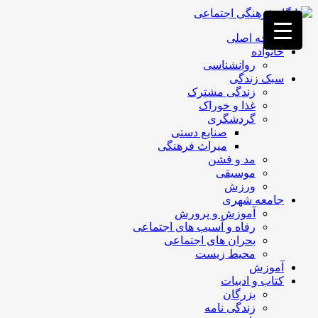
فصد
خون
صفحه اصلی
غرب
خانواده
تهران
روانشناسی
خشکشویی
سبک زندگی
تصفیه
زندگی مشترک
آب
غذا و خوراک
جرثقیل
گردشگری
برقی
a>
صنایع دستی
طراحی
میراث فرهنگی
سایت
مد و فشن
vip
موسیقی
امداد
ورزش
باتری
جامعه شهری
تهران
آموزش و پرورش
رفاه و آسیب های اجتماعی
بحران های اجتماعی
محیط زیست
آموزش
کتاب و ادبیات
بزرگان
زندگی نامه