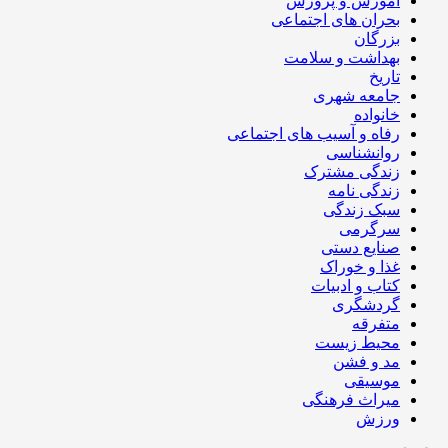
آموزش و پرورش
بحران های اجتماعی
بزرگان
بهداشت و سلامت
تاریخ
جامعه شهری
خانواده
رفاه و آسیب های اجتماعی
روانشناسی
زندگی مشترک
زندگی نامه
سبک زندگی
سرگرمی
صنایع دستی
غذا و خوراک
کتاب و ادبیات
گردشگری
متفرقه
محیط زیست
مد و فشن
موسیقی
میراث فرهنگی
ورزش