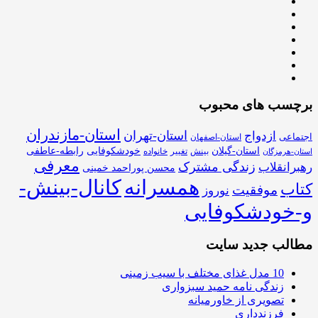
برچسب های محبوب
استان-مازندران
استان-تهران
ازدواج
اجتماعی
استان-اصفهان
استان-گیلان
خودشکوفایی
رابطه-عاطفی
بینش
تغییر
خانواده
استان-هرمزگان
معرفی
زندگی مشترک
رهبرانقلاب
محسن پوراحمد خمینی
همسرانه
کانال-بینش-
کتاب
موفقیت
نوروز
و-خودشکوفایی
مطالب جدید سایت
10 مدل غذای مختلف با سیب زمینی
زندگی نامه حمید سبزواری
تصویری از خاورمیانه
فرزندداری