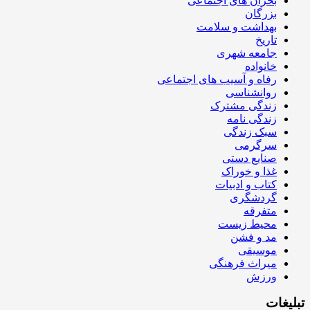
بحران های اجتماعی
بزرگان
بهداشت و سلامت
تاریخ
جامعه شهری
خانواده
رفاه و آسیب های اجتماعی
روانشناسی
زندگی مشترک
زندگی نامه
سبک زندگی
سرگرمی
صنایع دستی
غذا و خوراک
کتاب و ادبیات
گردشگری
متفرقه
محیط زیست
مد و فشن
موسیقی
میراث فرهنگی
ورزش
تبلیغات