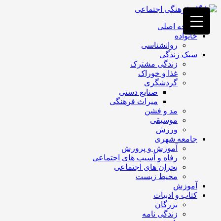
فصد
خون
صفحه اصلی
غرب
خانواده
تهران
روانشناسی
خشکشویی
سبک زندگی
تصفیه
زندگی مشترک
آب
غذا و خوراک
جرثقیل
گردشگری
برقی
a>
صنایع دستی
طراحی
میراث فرهنگی
سایت
مد و فشن
vip
موسیقی
امداد
ورزش
باتری
جامعه شهری
تهران
آموزش و پرورش
رفاه و آسیب های اجتماعی
بحران های اجتماعی
محیط زیست
آموزش
کتاب و ادبیات
بزرگان
زندگی نامه