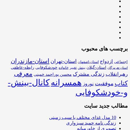
برچسب های محبوب
استان-مازندران
استان-تهران
ازدواج
اجتماعی
استان-اصفهان
استان-گیلان
خودشکوفایی
رابطه-عاطفی
بینش
تغییر
خانواده
استان-هرمزگان
معرفی
زندگی مشترک
رهبرانقلاب
محسن پوراحمد خمینی
همسرانه
کانال-بینش-
کتاب
موفقیت
نوروز
و-خودشکوفایی
مطالب جدید سایت
10 مدل غذای مختلف با سیب زمینی
زندگی نامه حمید سبزواری
تصویری از خاورمیانه