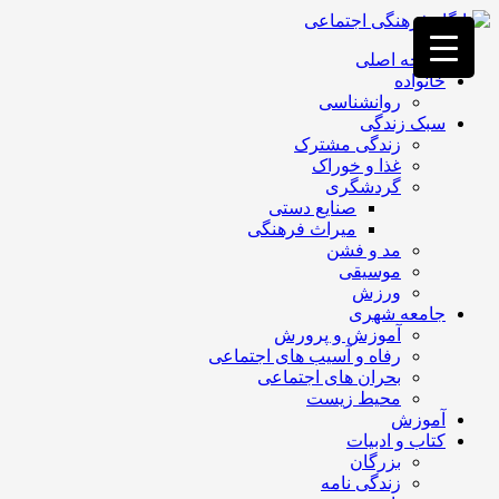
فصد
خون
صفحه اصلی
غرب
خانواده
تهران
روانشناسی
خشکشویی
سبک زندگی
تصفیه
زندگی مشترک
آب
غذا و خوراک
جرثقیل
گردشگری
برقی
a>
صنایع دستی
طراحی
میراث فرهنگی
سایت
مد و فشن
vip
موسیقی
امداد
ورزش
باتری
جامعه شهری
تهران
آموزش و پرورش
رفاه و آسیب های اجتماعی
بحران های اجتماعی
محیط زیست
آموزش
کتاب و ادبیات
بزرگان
زندگی نامه