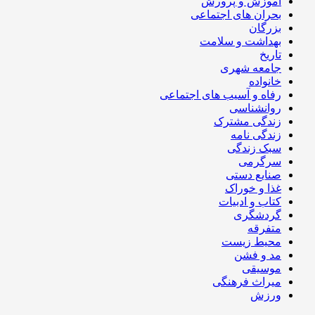
آموزش و پرورش
بحران های اجتماعی
بزرگان
بهداشت و سلامت
تاریخ
جامعه شهری
خانواده
رفاه و آسیب های اجتماعی
روانشناسی
زندگی مشترک
زندگی نامه
سبک زندگی
سرگرمی
صنایع دستی
غذا و خوراک
کتاب و ادبیات
گردشگری
متفرقه
محیط زیست
مد و فشن
موسیقی
میراث فرهنگی
ورزش