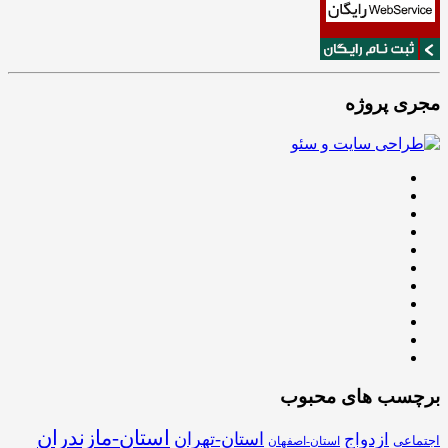
مجری پروژه
برچسب های محبوب
استان-مازندران
استان-تهران
ازدواج
اجتماعی
استان-اصفهان