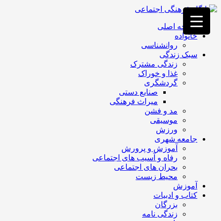
فصد
خون
صفحه اصلی
غرب
خانواده
تهران
روانشناسی
خشکشویی
سبک زندگی
تصفیه
زندگی مشترک
آب
غذا و خوراک
جرثقیل
گردشگری
برقی
a>
صنایع دستی
طراحی
میراث فرهنگی
سایت
مد و فشن
vip
موسیقی
امداد
ورزش
باتری
جامعه شهری
تهران
آموزش و پرورش
رفاه و آسیب های اجتماعی
بحران های اجتماعی
محیط زیست
آموزش
کتاب و ادبیات
بزرگان
زندگی نامه