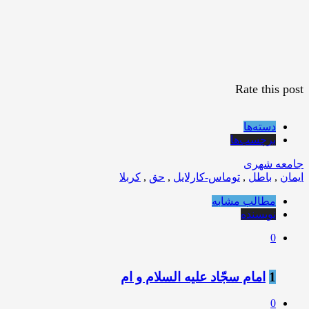
Rate this post
دسته‌ها
برچسب‌ها
جامعه شهری
ایمان
,
باطل
,
توماس-کارلایل
,
حق
,
کربلا
مطالب مشابه
نویسنده
0
1
امام سجّاد عليه السلام و ام
0