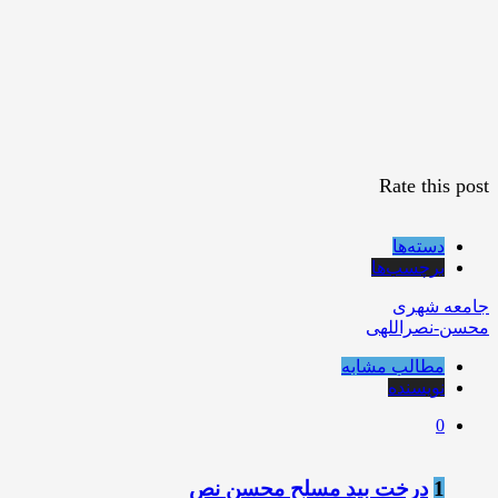
Rate this post
دسته‌ها
برچسب‌ها
جامعه شهری
محسن-نصراللهی
مطالب مشابه
نویسنده
0
1
درخت بید مسلح محسن نص