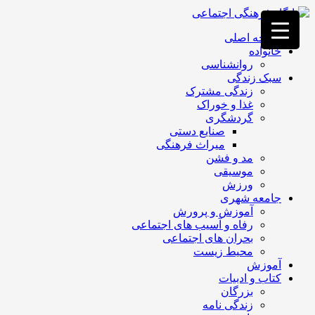
فصد
خون
صفحه اصلی
غرب
خانواده
تهران
روانشناسی
خشکشویی
سبک زندگی
تصفیه
زندگی مشترک
آب
غذا و خوراک
جرثقیل
گردشگری
برقی
a>
صنایع دستی
طراحی
میراث فرهنگی
سایت
مد و فشن
vip
موسیقی
امداد
ورزش
باتری
جامعه شهری
تهران
آموزش و پرورش
رفاه و آسیب های اجتماعی
بحران های اجتماعی
محیط زیست
آموزش
کتاب و ادبیات
بزرگان
زندگی نامه