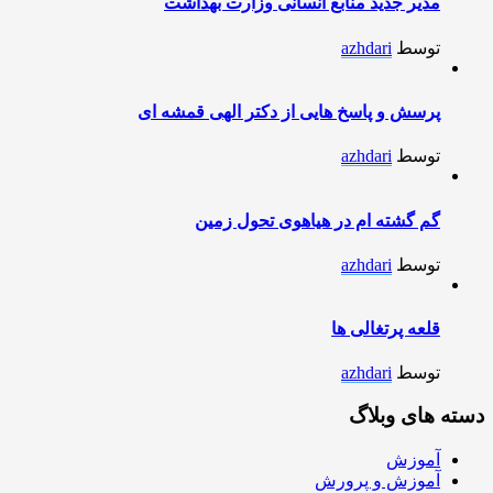
مدیر جدید منابع انسانی وزارت بهداشت
توسط
azhdari
پرسش و پاسخ هایی از دکتر الهی قمشه ای
توسط
azhdari
گم گشته ام در هیاهوی تحول زمین
توسط
azhdari
قلعه پرتغالی ها
توسط
azhdari
دسته های وبلاگ
آموزش
آموزش و پرورش