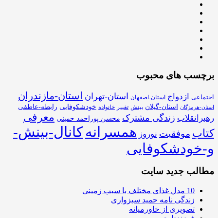
برچسب های محبوب
استان-مازندران
استان-تهران
ازدواج
اجتماعی
استان-اصفهان
استان-گیلان
خودشکوفایی
رابطه-عاطفی
بینش
تغییر
خانواده
استان-هرمزگان
معرفی
زندگی مشترک
رهبرانقلاب
محسن پوراحمد خمینی
همسرانه
کانال-بینش-
کتاب
موفقیت
نوروز
و-خودشکوفایی
مطالب جدید سایت
10 مدل غذای مختلف با سیب زمینی
زندگی نامه حمید سبزواری
تصویری از خاورمیانه