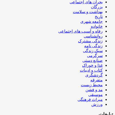
بحران های اجتماعی
بزرگان
بهداشت و سلامت
تاریخ
جامعه شهری
خانواده
رفاه و آسیب های اجتماعی
روانشناسی
زندگی مشترک
زندگی نامه
سبک زندگی
سرگرمی
صنایع دستی
غذا و خوراک
کتاب و ادبیات
گردشگری
متفرقه
محیط زیست
مد و فشن
موسیقی
میراث فرهنگی
ورزش
تبلیغات