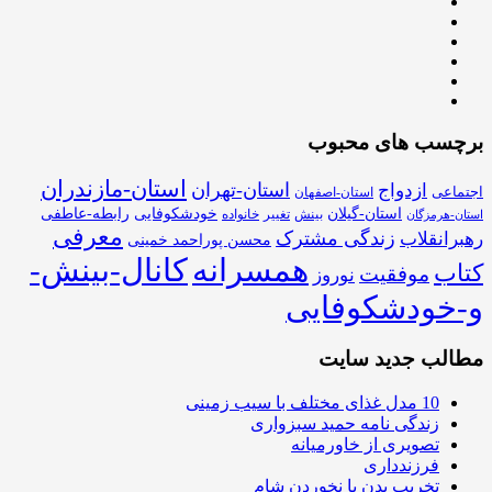
برچسب های محبوب
استان-مازندران
استان-تهران
ازدواج
اجتماعی
استان-اصفهان
استان-گیلان
خودشکوفایی
رابطه-عاطفی
بینش
تغییر
خانواده
استان-هرمزگان
معرفی
زندگی مشترک
رهبرانقلاب
محسن پوراحمد خمینی
همسرانه
کانال-بینش-
کتاب
موفقیت
نوروز
و-خودشکوفایی
مطالب جدید سایت
10 مدل غذای مختلف با سیب زمینی
زندگی نامه حمید سبزواری
تصویری از خاورمیانه
فرزندداری
تخریب بدن با نخوردن شام