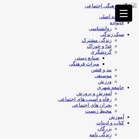
فصد
خون
صفحه اصلی
غرب
خانواده
تهران
روانشناسی
خشکشویی
سبک زندگی
تصفیه
زندگی مشترک
آب
غذا و خوراک
جرثقیل
گردشگری
برقی
a>
صنایع دستی
طراحی
میراث فرهنگی
سایت
مد و فشن
vip
موسیقی
امداد
ورزش
باتری
جامعه شهری
تهران
آموزش و پرورش
رفاه و آسیب های اجتماعی
بحران های اجتماعی
محیط زیست
آموزش
کتاب و ادبیات
بزرگان
زندگی نامه