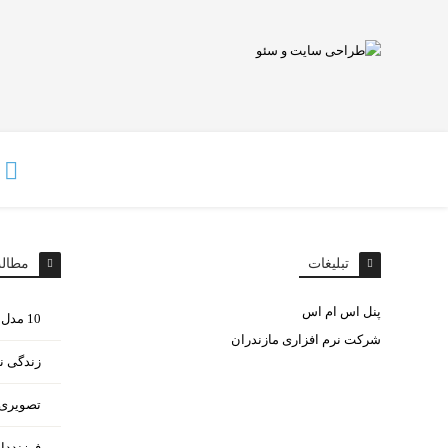
تبلیغات
مطال
پنل اس ام اس
10 مدل غذای مختلف با سیب زمینی
شرکت نرم افزاری مازندران
زندگی ن
تصویری ا
فرزنددا