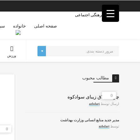
فصد
خون
غرب
تهران
صفحه اصلی
خانواده
سبک
خشکشویی
تصفیه
آب
جرثقیل
ورزش
برقی
a>
طراحی
سایت
مطالب محبوب
vip
امداد
باتری
0
چرات ییلاق زیبای سوادکوه
تهران
ارسال توسط
azhdari
مدیر جدید منابع انسانی وزارت بهداشت
توسط
azhdari
0