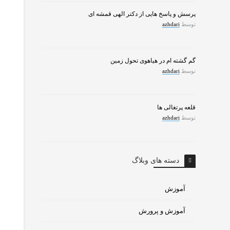
پرسش و پاسخ هایی از دکتر الهی قمشه ای
توسط
azhdari
گم گشته ام در هیاهوی تحول زمین
توسط
azhdari
قلعه پرتغالی ها
توسط
azhdari
دسته های وبلاگ
آموزش
آموزش و پرورش