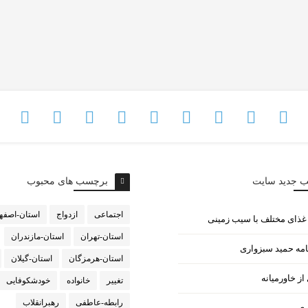
ب جدید سایت
برچسب های محبوب
اجتماعی
ازدواج
استان-اصفه
استان-تهران
استان-مازندران
امه حمید سبزواری
استان-هرمزگان
استان-گیلان
ز خاورمیانه
تغییر
خانواده
خودشکوفایی
رابطه-عاطفی
رهبرانقلاب
ری