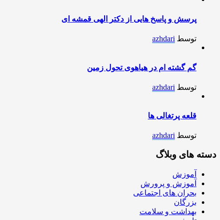
پرسش و پاسخ هایی از دکتر الهی قمشه ای
توسط
azhdari
گم گشته ام در هیاهوی تحول زمین
توسط
azhdari
قلعه پرتغالی ها
توسط
azhdari
دسته های وبلاگ
آموزش
آموزش و پرورش
بحران های اجتماعی
بزرگان
بهداشت و سلامت