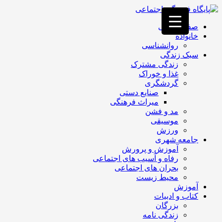
فصد
خون
صفحه اصلی
غرب
خانواده
تهران
روانشناسی
خشکشویی
سبک زندگی
تصفیه
زندگی مشترک
آب
غذا و خوراک
جرثقیل
گردشگری
برقی
a>
صنایع دستی
طراحی
میراث فرهنگی
سایت
مد و فشن
vip
موسیقی
امداد
ورزش
باتری
جامعه شهری
تهران
آموزش و پرورش
رفاه و آسیب های اجتماعی
بحران های اجتماعی
محیط زیست
آموزش
کتاب و ادبیات
بزرگان
زندگی نامه