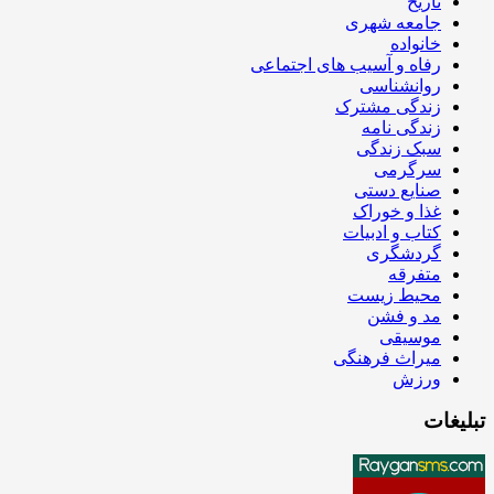
تاریخ
جامعه شهری
خانواده
رفاه و آسیب های اجتماعی
روانشناسی
زندگی مشترک
زندگی نامه
سبک زندگی
سرگرمی
صنایع دستی
غذا و خوراک
کتاب و ادبیات
گردشگری
متفرقه
محیط زیست
مد و فشن
موسیقی
میراث فرهنگی
ورزش
تبلیغات