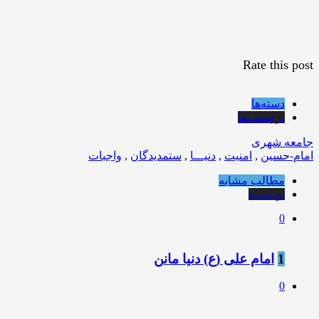
Rate this post
دسته‌ها
برچسب‌ها
جامعه شهری
امام-حسین
,
امنیت
,
دنیـــا
,
ستمدیدگان
,
واجبات
مطالب مشابه
نویسنده
0
1
امام علی (ع) دنیا مانن
0