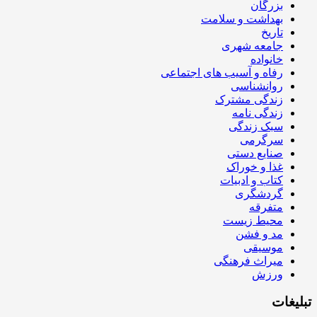
بزرگان
بهداشت و سلامت
تاریخ
جامعه شهری
خانواده
رفاه و آسیب های اجتماعی
روانشناسی
زندگی مشترک
زندگی نامه
سبک زندگی
سرگرمی
صنایع دستی
غذا و خوراک
کتاب و ادبیات
گردشگری
متفرقه
محیط زیست
مد و فشن
موسیقی
میراث فرهنگی
ورزش
تبلیغات