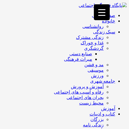
فصد
خون
صفحه اصلی
غرب
خانواده
تهران
روانشناسی
خشکشویی
سبک زندگی
تصفیه
زندگی مشترک
آب
غذا و خوراک
جرثقیل
گردشگری
برقی
a>
صنایع دستی
طراحی
میراث فرهنگی
سایت
مد و فشن
vip
موسیقی
امداد
ورزش
باتری
جامعه شهری
تهران
آموزش و پرورش
رفاه و آسیب های اجتماعی
بحران های اجتماعی
محیط زیست
آموزش
کتاب و ادبیات
بزرگان
زندگی نامه