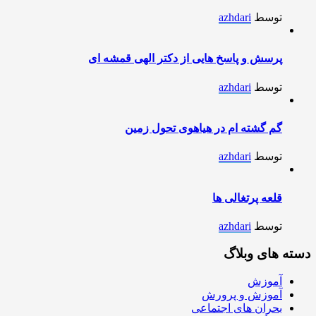
توسط
azhdari
پرسش و پاسخ هایی از دکتر الهی قمشه ای
توسط
azhdari
گم گشته ام در هیاهوی تحول زمین
توسط
azhdari
قلعه پرتغالی ها
توسط
azhdari
دسته های وبلاگ
آموزش
آموزش و پرورش
بحران های اجتماعی