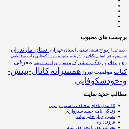
برچسب های محبوب
استان-مازندران
استان-تهران
ازدواج
اجتماعی
استان-اصفهان
استان-گیلان
خودشکوفایی
رابطه-عاطفی
بینش
تغییر
خانواده
استان-هرمزگان
معرفی
زندگی مشترک
رهبرانقلاب
محسن پوراحمد خمینی
همسرانه
کانال-بینش-
کتاب
موفقیت
نوروز
و-خودشکوفایی
مطالب جدید سایت
10 مدل غذای مختلف با سیب زمینی
زندگی نامه حمید سبزواری
تصویری از خاورمیانه
فرزندداری
تخریب بدن با نخوردن شام