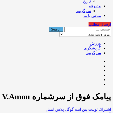
تاریخ
متفرقه
سرگرمی
تماس با ما
ارسال مطلب
ورزش
گردشگری
سرگرمی
پیامک فوق‌ از سرشماره V.Amou
اشتراک
توییت
پین ایت
گوگل‌ پلاس
ایمیل