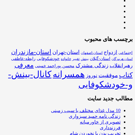
برچسب های محبوب
استان-مازندران
استان-تهران
ازدواج
اجتماعی
استان-اصفهان
استان-گیلان
خودشکوفایی
رابطه-عاطفی
بینش
تغییر
خانواده
استان-هرمزگان
معرفی
زندگی مشترک
رهبرانقلاب
محسن پوراحمد خمینی
همسرانه
کانال-بینش-
کتاب
موفقیت
نوروز
و-خودشکوفایی
مطالب جدید سایت
10 مدل غذای مختلف با سیب زمینی
زندگی نامه حمید سبزواری
تصویری از خاورمیانه
فرزندداری
تخریب بدن با نخوردن شام