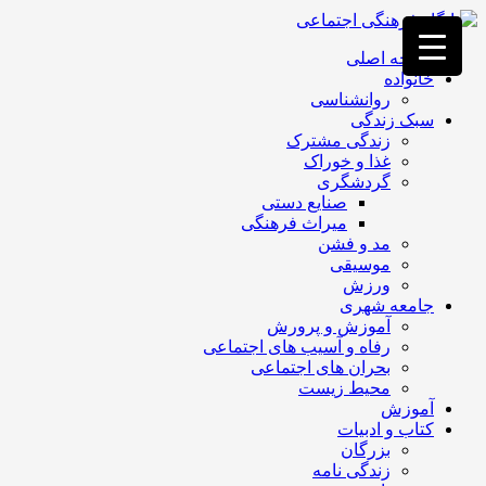
فصد
خون
صفحه اصلی
غرب
خانواده
تهران
روانشناسی
خشکشویی
سبک زندگی
تصفیه
زندگی مشترک
آب
غذا و خوراک
جرثقیل
گردشگری
برقی
a>
صنایع دستی
طراحی
میراث فرهنگی
سایت
مد و فشن
vip
موسیقی
امداد
ورزش
باتری
جامعه شهری
تهران
آموزش و پرورش
رفاه و آسیب های اجتماعی
بحران های اجتماعی
محیط زیست
آموزش
کتاب و ادبیات
بزرگان
زندگی نامه