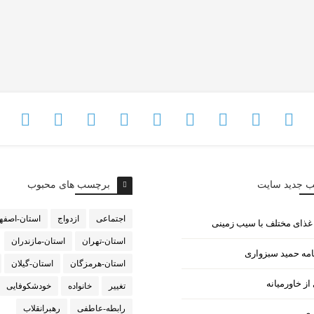
ب جدید سایت
برچسب های محبوب
اجتماعی
ازدواج
استان-اصفه
استان-تهران
استان-مازندران
امه حمید سبزواری
استان-هرمزگان
استان-گیلان
ز خاورمیانه
تغییر
خانواده
خودشکوفایی
رابطه-عاطفی
رهبرانقلاب
ری