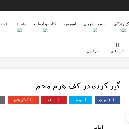
 زندگی
جامعه شهری
آموزش
کتاب و ادبیات
متفرقه
تماس
گردشگری
سرگرمی
گیر کرده در کف هرم محم
اشتراک
توییت
پین ایت
گوگل‌ پلاس
امامی