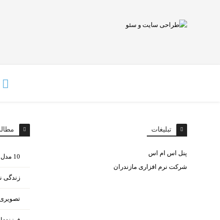
تبلیغات
مطال
پنل اس ام اس
10 مدل غذای مختلف با سیب زمینی
شرکت نرم افزاری مازندران
زندگی ن
تصویری ا
فرزنددا