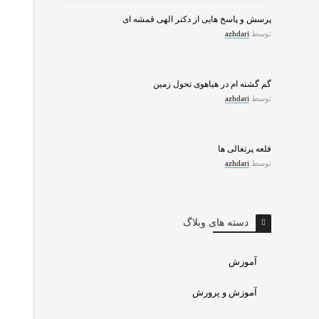
پرسش و پاسخ هایی از دکتر الهی قمشه ای
توسط
azhdari
گم گشته ام در هیاهوی تحول زمین
توسط
azhdari
قلعه پرتغالی ها
توسط
azhdari
دسته های وبلاگ
آموزش
آموزش و پرورش