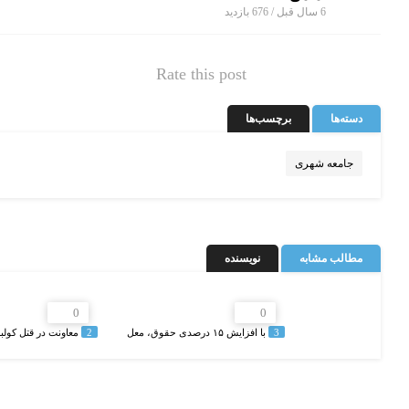
6 سال قبل / 676
بازدید
Rate this post
دسته‌ها
برچسب‌ها
جامعه شهری
مطالب مشابه
نویسنده
0
0
3
با افزایش ۱۵ درصدی حقوق، معل
2
معاونت در قتل کولب