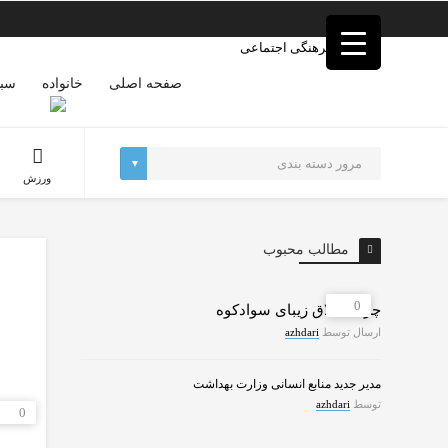
فصد
خون
غرب
تهران
صفحه اصلی
خانواده
سبک
خشکشویی
تصفیه
آب
جرثقیل
ورزش
برقی
a>
طراحی
سایت
مطالب محبوب
vip
امداد
باتری
0
چرات ییلاق زیبای سوادکوه
تهران
ارسال توسط
azhdari
مدیر جدید منابع انسانی وزارت بهداشت
توسط
azhdari
0