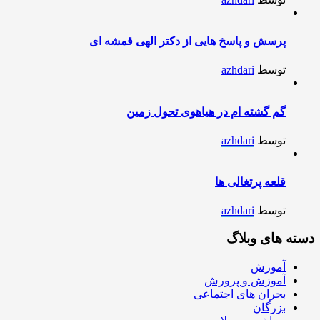
پرسش و پاسخ هایی از دکتر الهی قمشه ای
توسط
azhdari
گم گشته ام در هیاهوی تحول زمین
توسط
azhdari
قلعه پرتغالی ها
توسط
azhdari
دسته های وبلاگ
آموزش
آموزش و پرورش
بحران های اجتماعی
بزرگان