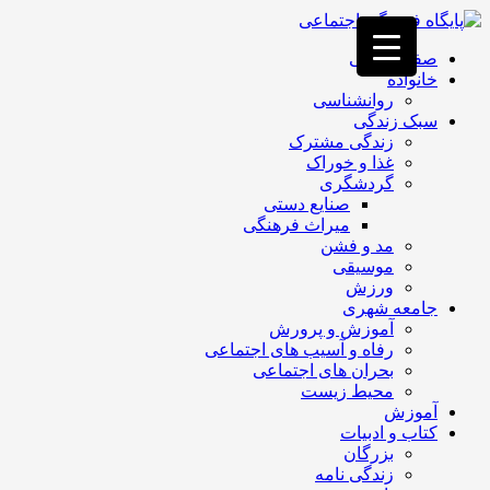
فصد
خون
صفحه اصلی
غرب
خانواده
تهران
روانشناسی
خشکشویی
سبک زندگی
تصفیه
زندگی مشترک
آب
غذا و خوراک
جرثقیل
گردشگری
برقی
a>
صنایع دستی
طراحی
میراث فرهنگی
سایت
مد و فشن
vip
موسیقی
امداد
ورزش
باتری
جامعه شهری
تهران
آموزش و پرورش
رفاه و آسیب های اجتماعی
بحران های اجتماعی
محیط زیست
آموزش
کتاب و ادبیات
بزرگان
زندگی نامه