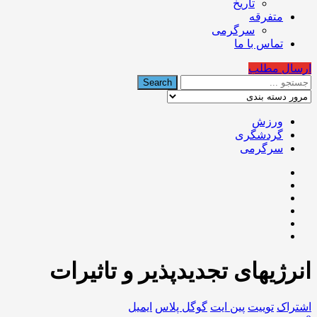
تاریخ
متفرقه
سرگرمی
تماس با ما
ارسال مطلب
ورزش
گردشگری
سرگرمی
انرژیهای تجدیدپذیر و تاثیرات
اشتراک
توییت
پین ایت
گوگل‌ پلاس
ایمیل