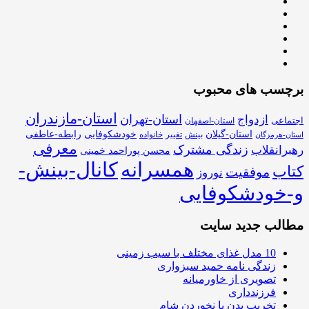
برچسب های محبوب
استان-مازندران
استان-تهران
ازدواج
اجتماعی
استان-اصفهان
استان-گیلان
خودشکوفایی
رابطه-عاطفی
بینش
تغییر
خانواده
استان-هرمزگان
معرفی
زندگی مشترک
رهبرانقلاب
محسن پوراحمد خمینی
همسرانه
کانال-بینش-
کتاب
موفقیت
نوروز
و-خودشکوفایی
مطالب جدید سایت
10 مدل غذای مختلف با سیب زمینی
زندگی نامه حمید سبزواری
تصویری از خاورمیانه
فرزندداری
تخریب بدن با نخوردن شام