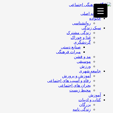
فصد
خون
صفحه اصلی
غرب
خانواده
تهران
روانشناسی
خشکشویی
سبک زندگی
تصفیه
زندگی مشترک
آب
غذا و خوراک
جرثقیل
گردشگری
برقی
a>
صنایع دستی
طراحی
میراث فرهنگی
سایت
مد و فشن
vip
موسیقی
امداد
ورزش
باتری
جامعه شهری
تهران
آموزش و پرورش
رفاه و آسیب های اجتماعی
بحران های اجتماعی
محیط زیست
آموزش
کتاب و ادبیات
بزرگان
زندگی نامه