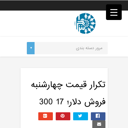
فصد
خون
غرب
تهران
خشکشویی
تصفیه
آب
جرثقیل
برقی
a>
طراحی
سایت
vip
امداد
تکرار قیمت چهارشنبه
باتری
تهران
فروش دلار؛ 17 300