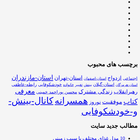
برچسب های محبوب
استان-مازندران
استان-تهران
ازدواج
اجتماعی
استان-اصفهان
استان-گیلان
خودشکوفایی
رابطه-عاطفی
بینش
تغییر
خانواده
استان-هرمزگان
معرفی
زندگی مشترک
رهبرانقلاب
محسن پوراحمد خمینی
همسرانه
کانال-بینش-
کتاب
موفقیت
نوروز
و-خودشکوفایی
مطالب جدید سایت
10 مدل غذای مختلف با سیب زمینی