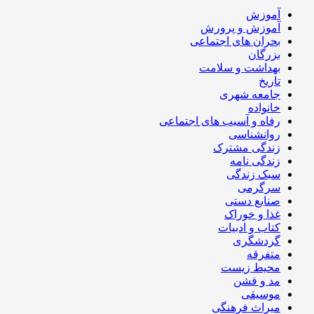
آموزش
آموزش و پرورش
بحران های اجتماعی
بزرگان
بهداشت و سلامت
تاریخ
جامعه شهری
خانواده
رفاه و آسیب های اجتماعی
روانشناسی
زندگی مشترک
زندگی نامه
سبک زندگی
سرگرمی
صنایع دستی
غذا و خوراک
کتاب و ادبیات
گردشگری
متفرقه
محیط زیست
مد و فشن
موسیقی
میراث فرهنگی