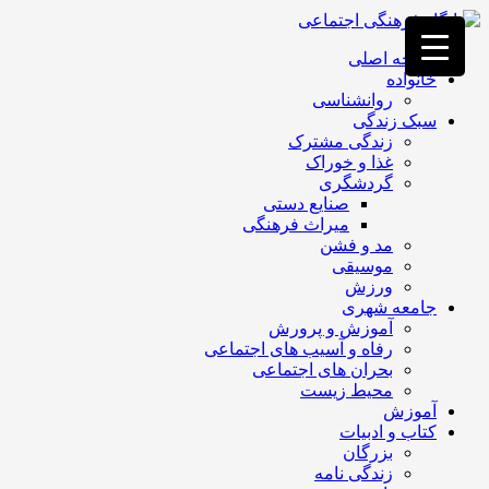
فصد
خون
صفحه اصلی
غرب
خانواده
تهران
روانشناسی
خشکشویی
سبک زندگی
تصفیه
زندگی مشترک
آب
غذا و خوراک
جرثقیل
گردشگری
برقی
a>
صنایع دستی
طراحی
میراث فرهنگی
سایت
مد و فشن
vip
موسیقی
امداد
ورزش
باتری
جامعه شهری
تهران
آموزش و پرورش
رفاه و آسیب های اجتماعی
بحران های اجتماعی
محیط زیست
آموزش
کتاب و ادبیات
بزرگان
زندگی نامه