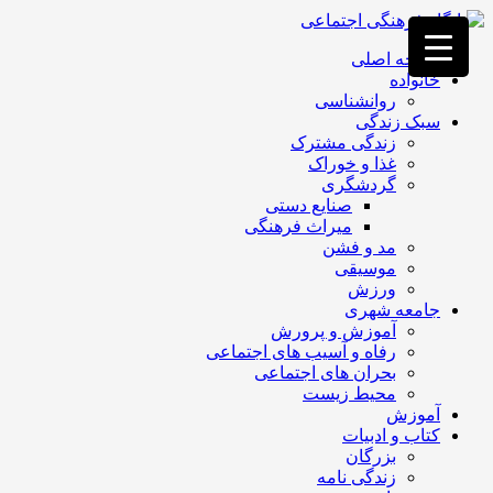
فصد
خون
صفحه اصلی
غرب
خانواده
تهران
روانشناسی
خشکشویی
سبک زندگی
تصفیه
زندگی مشترک
آب
غذا و خوراک
جرثقیل
گردشگری
برقی
a>
صنایع دستی
طراحی
میراث فرهنگی
سایت
مد و فشن
vip
موسیقی
امداد
ورزش
باتری
جامعه شهری
تهران
آموزش و پرورش
رفاه و آسیب های اجتماعی
بحران های اجتماعی
محیط زیست
آموزش
کتاب و ادبیات
بزرگان
زندگی نامه