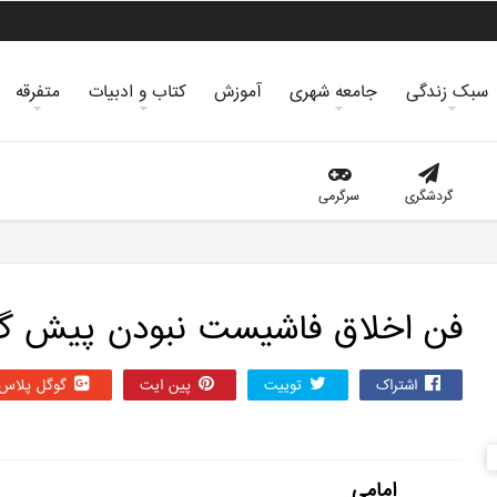
سبک زندگی
جامعه شهری
آموزش
کتاب و ادبیات
متفرقه
گردشگری
سرگرمی
فن اخلاق فاشیست نبودن پیش 
اشتراک
توییت
پین ایت
گوگل‌ پلاس
امامی