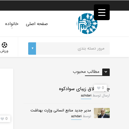
فصد
خون
غرب
تهران
صفحه اصلی
خانواده
خشکشویی
تصفیه
آب
جرثقیل
ورزش
برقی
a>
طراحی
سایت
مطالب محبوب
vip
امداد
باتری
0
چرات ییلاق زیبای سوادکوه
تهران
ارسال توسط
azhdari
مدیر جدید منابع انسانی وزارت بهداشت
توسط
azhdari
0