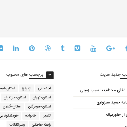
ب جدید سایت
برچسب های محبوب
اجتماعی
ازدواج
استان-اصف
استان-تهران
استان-مازندران
امه حمید سبزواری
استان-هرمزگان
استان-گیلان
از خاورمیانه
تغییر
خانواده
خودشکوفایی
رابطه-عاطفی
رهبرانقلاب
ری