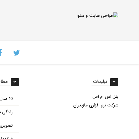
تبلیغات
مطال
پنل اس ام اس
10 مدل غذای مختلف با سیب زمینی
شرکت نرم افزاری مازندران
زندگی ن
تصویری 
فرزنددا