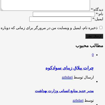
ديدگاه:
*
نام:
*
ایمیل:
*
ذخیره نام، ایمیل و وبسایت من در مرورگر برای زمانی که دوباره 
مطالب محبوب
0
چرات ییلاق زیبای سوادکوه
ارسال توسط
azhdari
مدیر جدید منابع انسانی وزارت بهداشت
توسط
azhdari