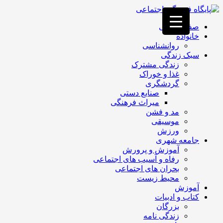
فصد
خون
صفحه اصلی
غرب
خانواده
تهران
روانشناسی
خشکشویی
سبک زندگی
تصفیه
زندگی مشترک
آب
غذا و خوراک
جرثقیل
گردشگری
برقی
a>
صنایع دستی
طراحی
میراث فرهنگی
سایت
مد و فشن
vip
موسیقی
امداد
ورزش
باتری
جامعه شهری
تهران
آموزش و پرورش
رفاه و آسیب های اجتماعی
بحران های اجتماعی
محیط زیست
آموزش
کتاب و ادبیات
بزرگان
زندگی نامه