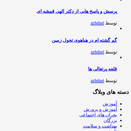
پرسش و پاسخ هایی از دکتر الهی قمشه ای
توسط
azhdari
گم گشته ام در هیاهوی تحول زمین
توسط
azhdari
قلعه پرتغالی ها
توسط
azhdari
دسته های وبلاگ
آموزش
آموزش و پرورش
بحران های اجتماعی
بزرگان
بهداشت و سلامت