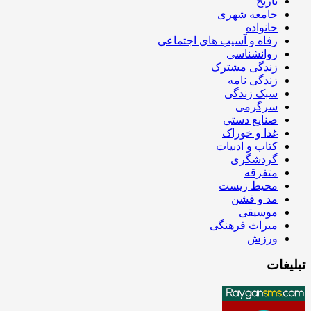
تاریخ
جامعه شهری
خانواده
رفاه و آسیب های اجتماعی
روانشناسی
زندگی مشترک
زندگی نامه
سبک زندگی
سرگرمی
صنایع دستی
غذا و خوراک
کتاب و ادبیات
گردشگری
متفرقه
محیط زیست
مد و فشن
موسیقی
میراث فرهنگی
ورزش
تبلیغات