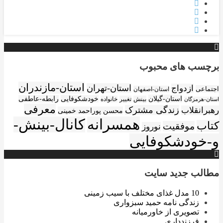
برچسب های محبوب
استان-مازندران
استان-تهران
ازدواج
اجتماعی
استان-اصفهان
استان-گیلان
خودشکوفایی
رابطه-عاطفی
بینش
تغییر
خانواده
استان-هرمزگان
معرفی
زندگی مشترک
رهبرانقلاب
محسن پوراحمد خمینی
همسرانه
کانال-بینش-
کتاب
موفقیت
نوروز
و-خودشکوفایی
مطالب جدید سایت
10 مدل غذای مختلف با سیب زمینی
زندگی نامه حمید سبزواری
تصویری از خاورمیانه
فرزندداری