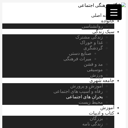
فصد
خون
صفحه اصلی
غرب
خانواده
تهران
روانشناسی
خشکشویی
سبک زندگی
تصفیه
زندگی مشترک
آب
غذا و خوراک
جرثقیل
گردشگری
برقی
a>
صنایع دستی
طراحی
میراث فرهنگی
سایت
مد و فشن
vip
موسیقی
امداد
ورزش
باتری
جامعه شهری
تهران
آموزش و پرورش
رفاه و آسیب های اجتماعی
بحران های اجتماعی
محیط زیست
آموزش
کتاب و ادبیات
بزرگان
زندگی نامه