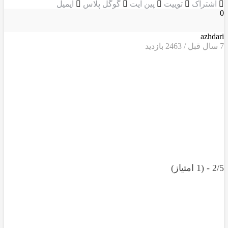
اشتراک
توییت
پین ایت
گوگل‌ پلاس
ایمیل
0
azhdari
7 سال قبل / 2463
بازدید
2/5 - (1 امتیاز)