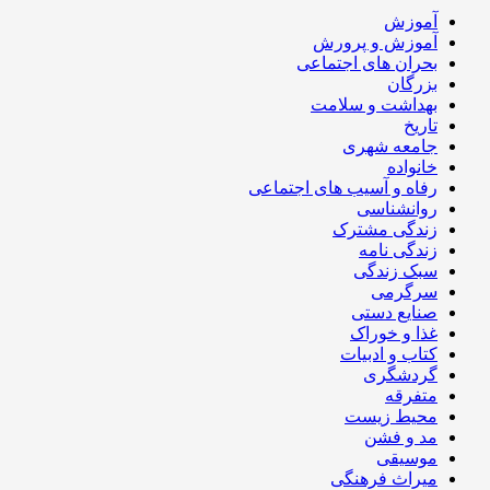
آموزش
آموزش و پرورش
بحران های اجتماعی
بزرگان
بهداشت و سلامت
تاریخ
جامعه شهری
خانواده
رفاه و آسیب های اجتماعی
روانشناسی
زندگی مشترک
زندگی نامه
سبک زندگی
سرگرمی
صنایع دستی
غذا و خوراک
کتاب و ادبیات
گردشگری
متفرقه
محیط زیست
مد و فشن
موسیقی
میراث فرهنگی