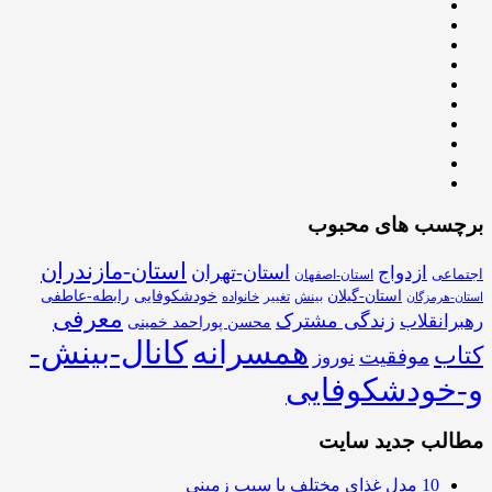
برچسب های محبوب
استان-مازندران
استان-تهران
ازدواج
اجتماعی
استان-اصفهان
استان-گیلان
خودشکوفایی
رابطه-عاطفی
بینش
تغییر
خانواده
استان-هرمزگان
معرفی
زندگی مشترک
رهبرانقلاب
محسن پوراحمد خمینی
همسرانه
کانال-بینش-
کتاب
موفقیت
نوروز
و-خودشکوفایی
مطالب جدید سایت
10 مدل غذای مختلف با سیب زمینی