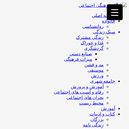
فصد
خون
صفحه اصلی
غرب
خانواده
تهران
روانشناسی
خشکشویی
سبک زندگی
تصفیه
زندگی مشترک
آب
غذا و خوراک
جرثقیل
گردشگری
برقی
a>
صنایع دستی
طراحی
میراث فرهنگی
سایت
مد و فشن
vip
موسیقی
امداد
ورزش
باتری
جامعه شهری
تهران
آموزش و پرورش
رفاه و آسیب های اجتماعی
بحران های اجتماعی
محیط زیست
آموزش
کتاب و ادبیات
بزرگان
زندگی نامه