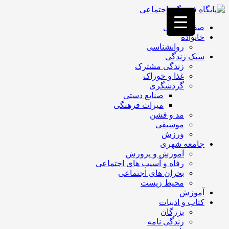
فصد
خون
صفحه اصلی
غرب
خانواده
تهران
روانشناسی
خشکشویی
سبک زندگی
تصفیه
زندگی مشترک
آب
غذا و خوراک
جرثقیل
گردشگری
برقی
a>
صنایع دستی
طراحی
میراث فرهنگی
سایت
مد و فشن
vip
موسیقی
امداد
ورزش
باتری
جامعه شهری
تهران
آموزش و پرورش
رفاه و آسیب های اجتماعی
بحران های اجتماعی
محیط زیست
آموزش
کتاب و ادبیات
بزرگان
زندگی نامه