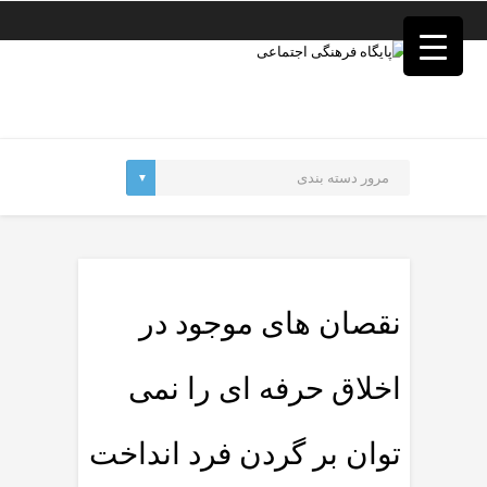
فصد
خون
غرب
تهران
خشکشویی
تصفیه
آب
جرثقیل
برقی
a>
طراحی
سایت
vip
امداد
نقصان های موجود در
باتری
تهران
اخلاق حرفه ای را نمی
توان بر گردن فرد انداخت