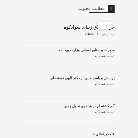
مطالب محبوب
0
چرات ییلاق زیبای سوادکوه
ارسال توسط
azhdari
مدیر جدید منابع انسانی وزارت بهداشت
توسط
azhdari
پرسش و پاسخ هایی از دکتر الهی قمشه ای
توسط
azhdari
گم گشته ام در هیاهوی تحول زمین
توسط
azhdari
قلعه پرتغالی ها