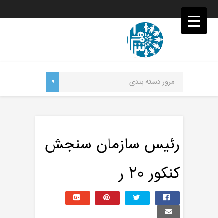
فصد
خون
غرب
تهران
خشکشویی
تصفیه
آب
جرثقیل
برقی
a>
طراحی
سایت
vip
امداد
️رئیس سازمان سنجش
باتری
تهران
کنکور ۲۰ ر