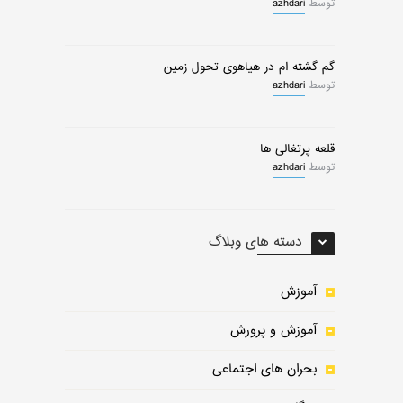
توسط
azhdari
گم گشته ام در هیاهوی تحول زمین
توسط
azhdari
قلعه پرتغالی ها
توسط
azhdari
دسته های وبلاگ
آموزش
آموزش و پرورش
بحران های اجتماعی