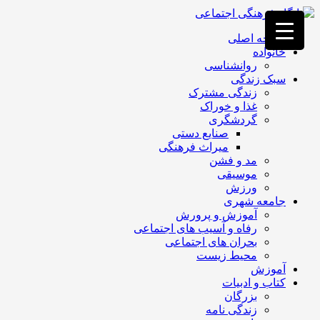
فصد
خون
صفحه اصلی
غرب
خانواده
تهران
روانشناسی
خشکشویی
سبک زندگی
تصفیه
زندگی مشترک
آب
غذا و خوراک
جرثقیل
گردشگری
برقی
a>
صنایع دستی
طراحی
میراث فرهنگی
سایت
مد و فشن
vip
موسیقی
امداد
ورزش
باتری
جامعه شهری
تهران
آموزش و پرورش
رفاه و آسیب های اجتماعی
بحران های اجتماعی
محیط زیست
آموزش
کتاب و ادبیات
بزرگان
زندگی نامه