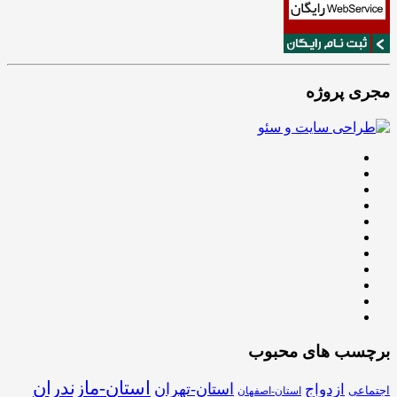
مجری پروژه
برچسب های محبوب
استان-مازندران
استان-تهران
ازدواج
اجتماعی
استان-اصفهان