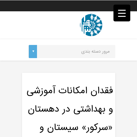
فصد
خون
غرب
تهران
خشکشویی
تصفیه
آب
جرثقیل
برقی
a>
طراحی
سایت
vip
امداد
فقدان امکانات آموزشی
باتری
تهران
و بهداشتی در دهستان
«سرکور» سیستان و