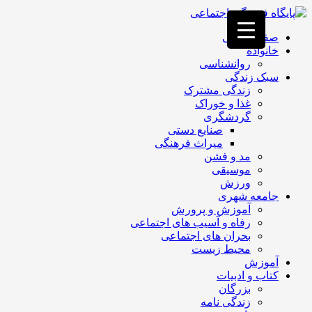
فصد
خون
صفحه اصلی
غرب
خانواده
تهران
روانشناسی
خشکشویی
سبک زندگی
تصفیه
زندگی مشترک
آب
غذا و خوراک
جرثقیل
گردشگری
برقی
a>
صنایع دستی
طراحی
میراث فرهنگی
سایت
مد و فشن
vip
موسیقی
امداد
ورزش
باتری
جامعه شهری
تهران
آموزش و پرورش
رفاه و آسیب های اجتماعی
بحران های اجتماعی
محیط زیست
آموزش
کتاب و ادبیات
بزرگان
زندگی نامه