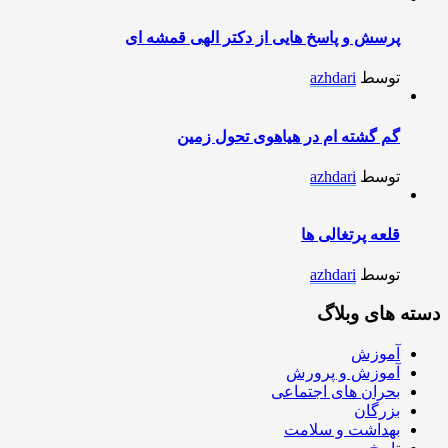
پرسش و پاسخ هایی از دکتر الهی قمشه ای
توسط
azhdari
گم گشته ام در هیاهوی تحول زمین
توسط
azhdari
قلعه پرتغالی ها
توسط
azhdari
دسته های وبلاگ
آموزش
آموزش و پرورش
بحران های اجتماعی
بزرگان
بهداشت و سلامت