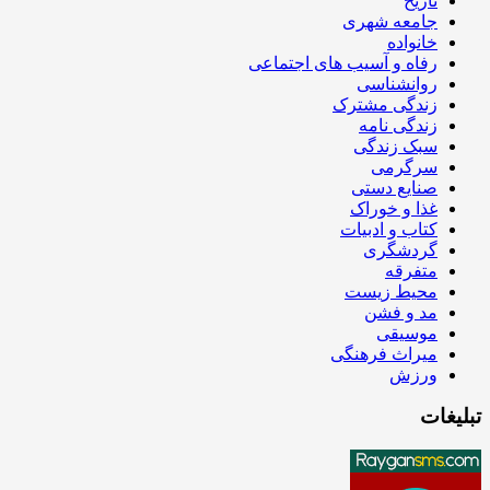
تاریخ
جامعه شهری
خانواده
رفاه و آسیب های اجتماعی
روانشناسی
زندگی مشترک
زندگی نامه
سبک زندگی
سرگرمی
صنایع دستی
غذا و خوراک
کتاب و ادبیات
گردشگری
متفرقه
محیط زیست
مد و فشن
موسیقی
میراث فرهنگی
ورزش
تبلیغات