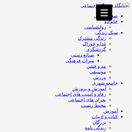
فصد
خون
صفحه اصلی
غرب
خانواده
تهران
روانشناسی
خشکشویی
سبک زندگی
تصفیه
زندگی مشترک
آب
غذا و خوراک
جرثقیل
گردشگری
برقی
a>
صنایع دستی
طراحی
میراث فرهنگی
سایت
مد و فشن
vip
موسیقی
امداد
ورزش
باتری
جامعه شهری
تهران
آموزش و پرورش
رفاه و آسیب های اجتماعی
بحران های اجتماعی
محیط زیست
آموزش
کتاب و ادبیات
بزرگان
زندگی نامه