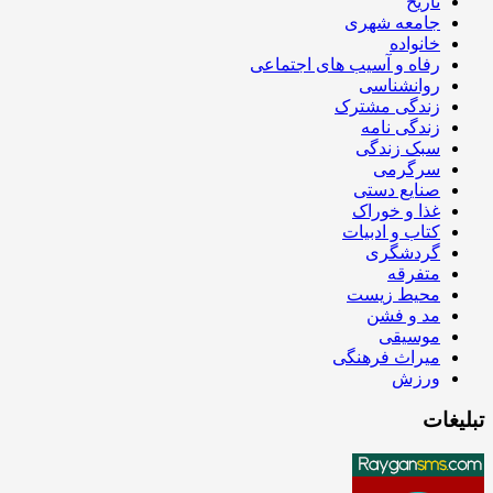
تاریخ
جامعه شهری
خانواده
رفاه و آسیب های اجتماعی
روانشناسی
زندگی مشترک
زندگی نامه
سبک زندگی
سرگرمی
صنایع دستی
غذا و خوراک
کتاب و ادبیات
گردشگری
متفرقه
محیط زیست
مد و فشن
موسیقی
میراث فرهنگی
ورزش
تبلیغات