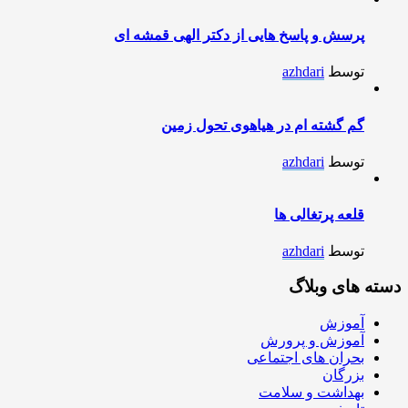
پرسش و پاسخ هایی از دکتر الهی قمشه ای
توسط
azhdari
گم گشته ام در هیاهوی تحول زمین
توسط
azhdari
قلعه پرتغالی ها
توسط
azhdari
دسته های وبلاگ
آموزش
آموزش و پرورش
بحران های اجتماعی
بزرگان
بهداشت و سلامت