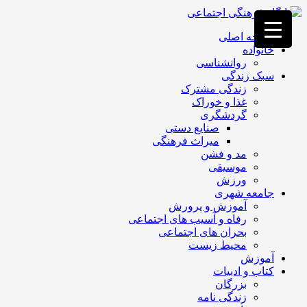
فصد
خون
صفحه اصلی
غرب
خانواده
تهران
روانشناسی
خشکشویی
سبک زندگی
تصفیه
زندگی مشترک
آب
غذا و خوراک
جرثقیل
گردشگری
برقی
a>
صنایع دستی
طراحی
میراث فرهنگی
سایت
مد و فشن
vip
موسیقی
امداد
ورزش
باتری
جامعه شهری
تهران
آموزش و پرورش
رفاه و آسیب های اجتماعی
بحران های اجتماعی
محیط زیست
آموزش
کتاب و ادبیات
بزرگان
زندگی نامه