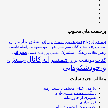
برچسب های محبوب
استان-مازندران
استان-تهران
ازدواج
اجتماعی
استان-اصفهان
استان-گیلان
خودشکوفایی
رابطه-عاطفی
بینش
تغییر
خانواده
استان-هرمزگان
معرفی
زندگی مشترک
رهبرانقلاب
محسن پوراحمد خمینی
همسرانه
کانال-بینش-
کتاب
موفقیت
نوروز
و-خودشکوفایی
مطالب جدید سایت
10 مدل غذای مختلف با سیب زمینی
زندگی نامه حمید سبزواری
تصویری از خاورمیانه
فرزندداری
تخریب بدن با نخوردن شام