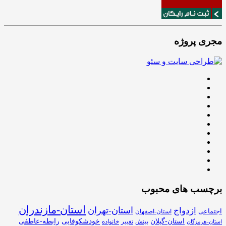
مجری پروژه
برچسب های محبوب
استان-مازندران
استان-تهران
ازدواج
اجتماعی
استان-اصفهان
استان-گیلان
خودشکوفایی
رابطه-عاطفی
بینش
تغییر
خانواده
استان-هرمزگان