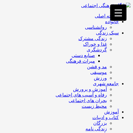
فصد
خون
صفحه اصلی
غرب
خانواده
تهران
روانشناسی
خشکشویی
سبک زندگی
تصفیه
زندگی مشترک
آب
غذا و خوراک
جرثقیل
گردشگری
برقی
a>
صنایع دستی
طراحی
میراث فرهنگی
سایت
مد و فشن
vip
موسیقی
امداد
ورزش
باتری
جامعه شهری
تهران
آموزش و پرورش
رفاه و آسیب های اجتماعی
بحران های اجتماعی
محیط زیست
آموزش
کتاب و ادبیات
بزرگان
زندگی نامه