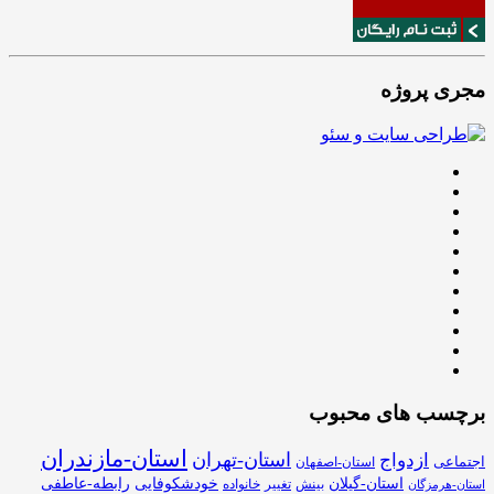
مجری پروژه
برچسب های محبوب
استان-مازندران
استان-تهران
ازدواج
اجتماعی
استان-اصفهان
استان-گیلان
خودشکوفایی
رابطه-عاطفی
بینش
تغییر
خانواده
استان-هرمزگان