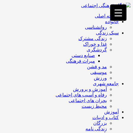
فصد
خون
صفحه اصلی
غرب
خانواده
تهران
روانشناسی
خشکشویی
سبک زندگی
تصفیه
زندگی مشترک
آب
غذا و خوراک
جرثقیل
گردشگری
برقی
a>
صنایع دستی
طراحی
میراث فرهنگی
سایت
مد و فشن
vip
موسیقی
امداد
ورزش
باتری
جامعه شهری
تهران
آموزش و پرورش
رفاه و آسیب های اجتماعی
بحران های اجتماعی
محیط زیست
آموزش
کتاب و ادبیات
بزرگان
زندگی نامه