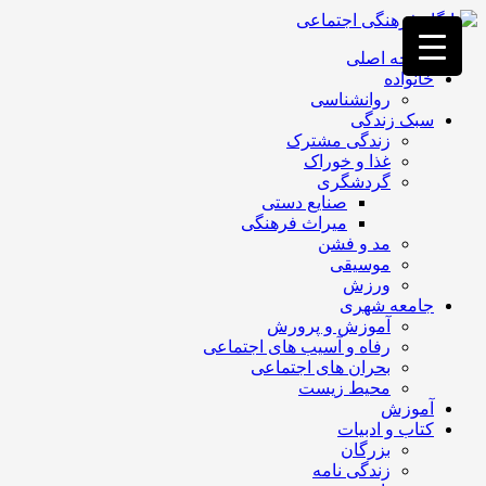
فصد
خون
صفحه اصلی
غرب
خانواده
تهران
روانشناسی
خشکشویی
سبک زندگی
تصفیه
زندگی مشترک
آب
غذا و خوراک
جرثقیل
گردشگری
برقی
a>
صنایع دستی
طراحی
میراث فرهنگی
سایت
مد و فشن
vip
موسیقی
امداد
ورزش
باتری
جامعه شهری
تهران
آموزش و پرورش
رفاه و آسیب های اجتماعی
بحران های اجتماعی
محیط زیست
آموزش
کتاب و ادبیات
بزرگان
زندگی نامه