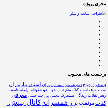
مجری پروژه
برچسب های محبوب
استان-مازندران
استان-تهران
ازدواج
اجتماعی
استان-اصفهان
استان-گیلان
خودشکوفایی
رابطه-عاطفی
بینش
تغییر
خانواده
استان-هرمزگان
معرفی
زندگی مشترک
رهبرانقلاب
محسن پوراحمد خمینی
همسرانه
کانال-بینش-
کتاب
موفقیت
نوروز