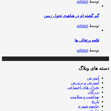
توسط
azhdari
گم گشته ام در هیاهوی تحول زمین
توسط
azhdari
قلعه پرتغالی ها
توسط
azhdari
دسته های وبلاگ
آموزش
آموزش و پرورش
بحران های اجتماعی
بزرگان
بهداشت و سلامت
تاریخ
جامعه شهری
خانواده