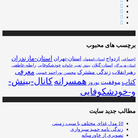
برچسب های محبوب
استان-مازندران
استان-تهران
ازدواج
اجتماعی
استان-اصفهان
استان-گیلان
خودشکوفایی
رابطه-عاطفی
بینش
تغییر
خانواده
استان-هرمزگان
معرفی
زندگی مشترک
رهبرانقلاب
محسن پوراحمد خمینی
همسرانه
کانال-بینش-
کتاب
موفقیت
نوروز
و-خودشکوفایی
مطالب جدید سایت
10 مدل غذای مختلف با سیب زمینی
زندگی نامه حمید سبزواری
تصویری از خاورمیانه