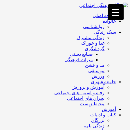
فصد
خون
صفحه اصلی
غرب
خانواده
تهران
روانشناسی
خشکشویی
سبک زندگی
تصفیه
زندگی مشترک
آب
غذا و خوراک
جرثقیل
گردشگری
برقی
a>
صنایع دستی
طراحی
میراث فرهنگی
سایت
مد و فشن
vip
موسیقی
امداد
ورزش
باتری
جامعه شهری
تهران
آموزش و پرورش
رفاه و آسیب های اجتماعی
بحران های اجتماعی
محیط زیست
آموزش
کتاب و ادبیات
بزرگان
زندگی نامه