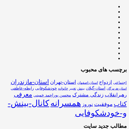
برچسب های محبوب
استان-مازندران
استان-تهران
ازدواج
اجتماعی
استان-اصفهان
استان-گیلان
خودشکوفایی
رابطه-عاطفی
بینش
تغییر
خانواده
استان-هرمزگان
معرفی
زندگی مشترک
رهبرانقلاب
محسن پوراحمد خمینی
همسرانه
کانال-بینش-
کتاب
موفقیت
نوروز
و-خودشکوفایی
مطالب جدید سایت