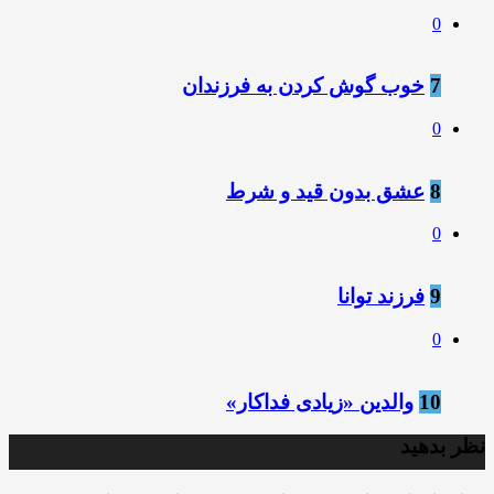
0
7
خوب گوش کردن به فرزندان
0
8
عشق بدون قید و شرط
0
9
فرزند توانا
0
10
والدین «زیادی فداکار»
نظر بدهید