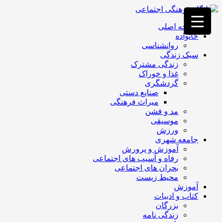
فصد
خون
صفحه اصلی
غرب
خانواده
تهران
روانشناسی
خشکشویی
سبک زندگی
تصفیه
زندگی مشترک
آب
غذا و خوراک
جرثقیل
گردشگری
برقی
a>
صنایع دستی
طراحی
میراث فرهنگی
سایت
مد و فشن
vip
موسیقی
امداد
ورزش
باتری
جامعه شهری
تهران
آموزش و پرورش
رفاه و آسیب های اجتماعی
بحران های اجتماعی
محیط زیست
آموزش
کتاب و ادبیات
بزرگان
زندگی نامه