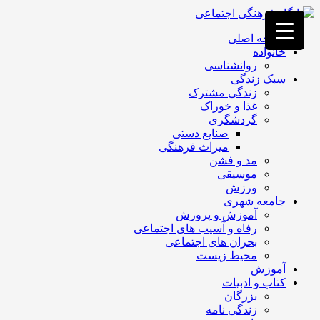
فصد
خون
صفحه اصلی
غرب
خانواده
تهران
روانشناسی
خشکشویی
سبک زندگی
تصفیه
زندگی مشترک
آب
غذا و خوراک
جرثقیل
گردشگری
برقی
a>
صنایع دستی
طراحی
میراث فرهنگی
سایت
مد و فشن
vip
موسیقی
امداد
ورزش
باتری
جامعه شهری
تهران
آموزش و پرورش
رفاه و آسیب های اجتماعی
بحران های اجتماعی
محیط زیست
آموزش
کتاب و ادبیات
بزرگان
زندگی نامه