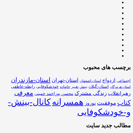
برچسب های محبوب
استان-مازندران
استان-تهران
ازدواج
اجتماعی
استان-اصفهان
استان-گیلان
خودشکوفایی
رابطه-عاطفی
بینش
تغییر
خانواده
استان-هرمزگان
معرفی
زندگی مشترک
رهبرانقلاب
محسن پوراحمد خمینی
همسرانه
کانال-بینش-
کتاب
موفقیت
نوروز
و-خودشکوفایی
مطالب جدید سایت