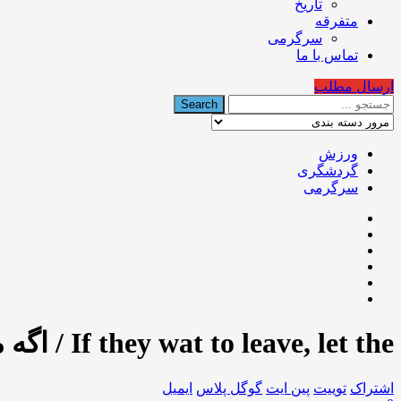
تاریخ
متفرقه
سرگرمی
تماس با ما
ارسال مطلب
ورزش
گردشگری
سرگرمی
If they wat to leave, let the / اگه میخوان برن، بذار برن
اشتراک
توییت
پین ایت
گوگل‌ پلاس
ایمیل