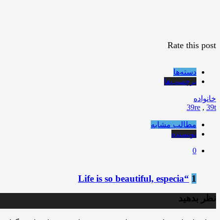
Rate this post
دسته‌ها
برچسب‌ها
خانواده
39re
,
39t
مطالب مشابه
نویسنده
0
“Life is so beautiful, especia
1
نظر بدهید