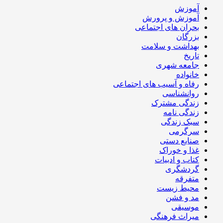
آموزش
آموزش و پرورش
بحران های اجتماعی
بزرگان
بهداشت و سلامت
تاریخ
جامعه شهری
خانواده
رفاه و آسیب های اجتماعی
روانشناسی
زندگی مشترک
زندگی نامه
سبک زندگی
سرگرمی
صنایع دستی
غذا و خوراک
کتاب و ادبیات
گردشگری
متفرقه
محیط زیست
مد و فشن
موسیقی
میراث فرهنگی