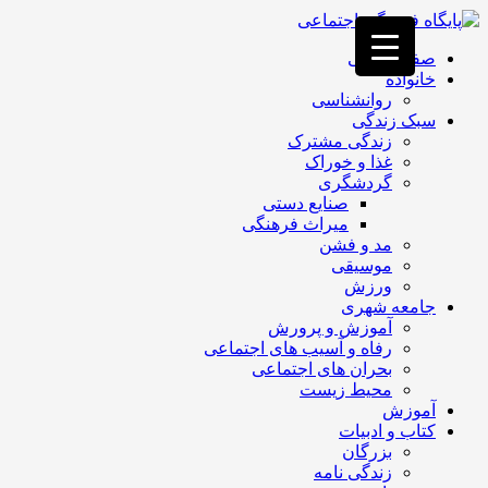
فصد
خون
صفحه اصلی
غرب
خانواده
تهران
روانشناسی
خشکشویی
سبک زندگی
تصفیه
زندگی مشترک
آب
غذا و خوراک
جرثقیل
گردشگری
برقی
a>
صنایع دستی
طراحی
میراث فرهنگی
سایت
مد و فشن
vip
موسیقی
امداد
ورزش
باتری
جامعه شهری
تهران
آموزش و پرورش
رفاه و آسیب های اجتماعی
بحران های اجتماعی
محیط زیست
آموزش
کتاب و ادبیات
بزرگان
زندگی نامه