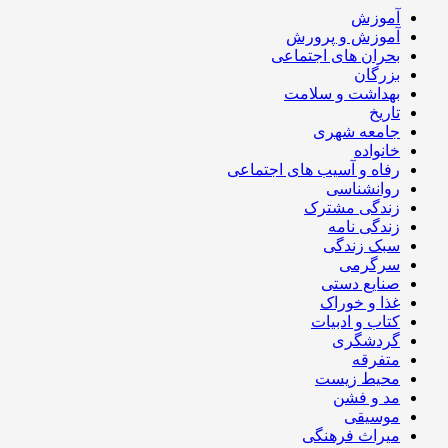
آموزش
آموزش و پرورش
بحران های اجتماعی
بزرگان
بهداشت و سلامت
تاریخ
جامعه شهری
خانواده
رفاه و آسیب های اجتماعی
روانشناسی
زندگی مشترک
زندگی نامه
سبک زندگی
سرگرمی
صنایع دستی
غذا و خوراک
کتاب و ادبیات
گردشگری
متفرقه
محیط زیست
مد و فشن
موسیقی
میراث فرهنگی