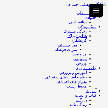
فصد
خون
صفحه اصلی
غرب
خانواده
تهران
روانشناسی
خشکشویی
سبک زندگی
تصفیه
زندگی مشترک
آب
غذا و خوراک
جرثقیل
گردشگری
برقی
a>
صنایع دستی
طراحی
میراث فرهنگی
سایت
مد و فشن
vip
موسیقی
امداد
ورزش
باتری
جامعه شهری
تهران
آموزش و پرورش
رفاه و آسیب های اجتماعی
بحران های اجتماعی
محیط زیست
آموزش
کتاب و ادبیات
بزرگان
زندگی نامه