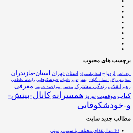
برچسب های محبوب
استان-مازندران
استان-تهران
ازدواج
اجتماعی
استان-اصفهان
استان-گیلان
خودشکوفایی
رابطه-عاطفی
بینش
تغییر
خانواده
استان-هرمزگان
معرفی
زندگی مشترک
رهبرانقلاب
محسن پوراحمد خمینی
همسرانه
کانال-بینش-
کتاب
موفقیت
نوروز
و-خودشکوفایی
مطالب جدید سایت
10 مدل غذای مختلف با سیب زمینی