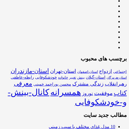
برچسب های محبوب
استان-مازندران
استان-تهران
ازدواج
اجتماعی
استان-اصفهان
استان-گیلان
خودشکوفایی
رابطه-عاطفی
بینش
تغییر
خانواده
استان-هرمزگان
معرفی
زندگی مشترک
رهبرانقلاب
محسن پوراحمد خمینی
همسرانه
کانال-بینش-
کتاب
موفقیت
نوروز
و-خودشکوفایی
مطالب جدید سایت
10 مدل غذای مختلف با سیب زمینی