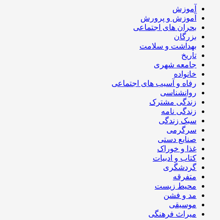
آموزش
آموزش و پرورش
بحران های اجتماعی
بزرگان
بهداشت و سلامت
تاریخ
جامعه شهری
خانواده
رفاه و آسیب های اجتماعی
روانشناسی
زندگی مشترک
زندگی نامه
سبک زندگی
سرگرمی
صنایع دستی
غذا و خوراک
کتاب و ادبیات
گردشگری
متفرقه
محیط زیست
مد و فشن
موسیقی
میراث فرهنگی