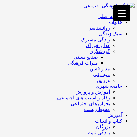
فصد
خون
صفحه اصلی
غرب
خانواده
تهران
روانشناسی
خشکشویی
سبک زندگی
تصفیه
زندگی مشترک
آب
غذا و خوراک
جرثقیل
گردشگری
برقی
a>
صنایع دستی
طراحی
میراث فرهنگی
سایت
مد و فشن
vip
موسیقی
امداد
ورزش
باتری
جامعه شهری
تهران
آموزش و پرورش
رفاه و آسیب های اجتماعی
بحران های اجتماعی
محیط زیست
آموزش
کتاب و ادبیات
بزرگان
زندگی نامه