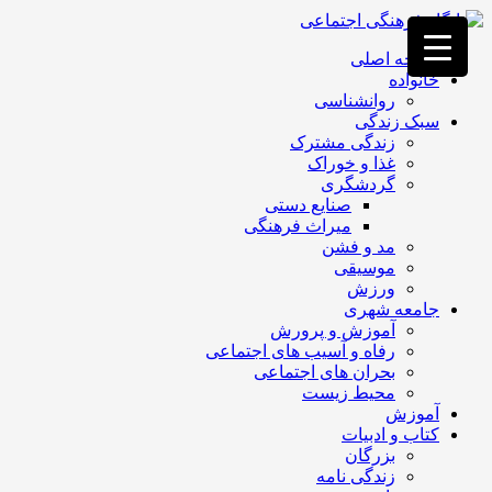
فصد
خون
صفحه اصلی
غرب
خانواده
تهران
روانشناسی
خشکشویی
سبک زندگی
تصفیه
زندگی مشترک
آب
غذا و خوراک
جرثقیل
گردشگری
برقی
a>
صنایع دستی
طراحی
میراث فرهنگی
سایت
مد و فشن
vip
موسیقی
امداد
ورزش
باتری
جامعه شهری
تهران
آموزش و پرورش
رفاه و آسیب های اجتماعی
بحران های اجتماعی
محیط زیست
آموزش
کتاب و ادبیات
بزرگان
زندگی نامه