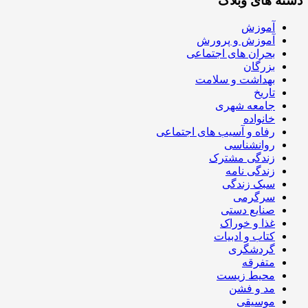
دسته های وبلاگ
آموزش
آموزش و پرورش
بحران های اجتماعی
بزرگان
بهداشت و سلامت
تاریخ
جامعه شهری
خانواده
رفاه و آسیب های اجتماعی
روانشناسی
زندگی مشترک
زندگی نامه
سبک زندگی
سرگرمی
صنایع دستی
غذا و خوراک
کتاب و ادبیات
گردشگری
متفرقه
محیط زیست
مد و فشن
موسیقی