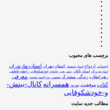
برچسب های محبوب
استان-مازندران
استان-تهران
ازدواج
اجتماعی
استان-اصفهان
استان-گیلان
خودشکوفایی
رابطه-عاطفی
بینش
تغییر
خانواده
استان-هرمزگان
معرفی
زندگی مشترک
رهبرانقلاب
محسن پوراحمد خمینی
همسرانه
کانال-بینش-
کتاب
موفقیت
نوروز
و-خودشکوفایی
مطالب جدید سایت