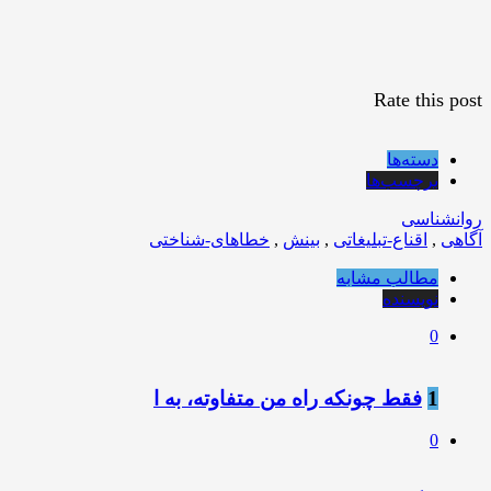
Rate this post
دسته‌ها
برچسب‌ها
روانشناسی
آگاهی
,
اقناع-تبلیغاتی
,
بینش
,
خطاهای-شناختی
مطالب مشابه
نویسنده
0
1
فقط چونکه راه من متفاوته، به ا
0