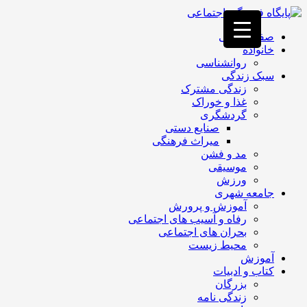
فصد
خون
صفحه اصلی
غرب
خانواده
تهران
روانشناسی
خشکشویی
سبک زندگی
تصفیه
زندگی مشترک
آب
غذا و خوراک
جرثقیل
گردشگری
برقی
a>
صنایع دستی
طراحی
میراث فرهنگی
سایت
مد و فشن
vip
موسیقی
امداد
ورزش
باتری
جامعه شهری
تهران
آموزش و پرورش
رفاه و آسیب های اجتماعی
بحران های اجتماعی
محیط زیست
آموزش
کتاب و ادبیات
بزرگان
زندگی نامه